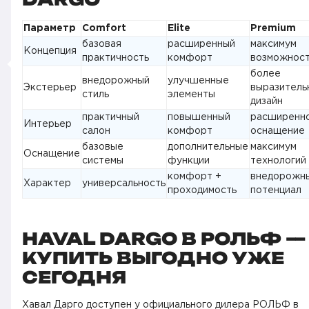
Параметр
Comfort
Elite
Premium
базовая
расширенный
максимум
Концепция
практичность
комфорт
возможнос
более
внедорожный
улучшенные
Экстерьер
выразитель
стиль
элементы
дизайн
практичный
повышенный
расширенн
Интерьер
салон
комфорт
оснащение
базовые
дополнительные
максимум
Оснащение
системы
функции
технологий
комфорт +
внедорожн
Характер
универсальность
проходимость
потенциал
HAVAL DARGO В РОЛЬФ —
КУПИТЬ ВЫГОДНО УЖЕ
СЕГОДНЯ
Хавал Дарго доступен у официального дилера РОЛЬФ в