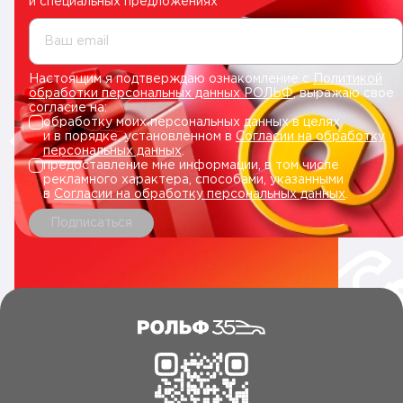
и специальных предложениях
Ваш email
Настоящим я подтверждаю ознакомление с
Политикой
обработки персональных данных РОЛЬФ
, выражаю свое
согласие на:
обработку моих персональных данных в целях
и в порядке, установленном в
Согласии на обработку
персональных данных
.
предоставление мне информации, в том числе
рекламного характера, способами, указанными
в
Согласии на обработку персональных данных
.
Подписаться