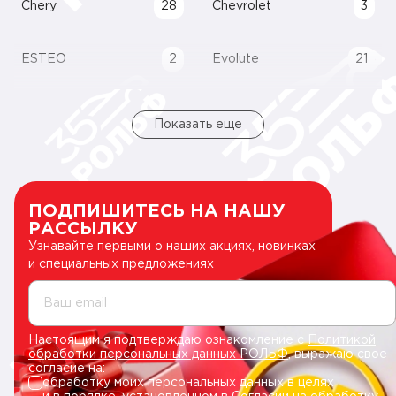
Chery
28
Chevrolet
3
ESTEO
2
Evolute
21
Показать еще
ПОДПИШИТЕСЬ НА НАШУ
РАССЫЛКУ
Узнавайте первыми о наших акциях, новинках
и специальных предложениях
Ваш email
Настоящим я подтверждаю ознакомление с
Политикой
обработки персональных данных РОЛЬФ
, выражаю свое
согласие на:
обработку моих персональных данных в целях