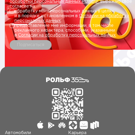
обработки персональных данных РОЛЬФ
, выражаю свое
согласие на:
обработку моих персональных данных в целях
и в порядке, установленном в
Согласии на обработку
персональных данных
.
предоставление мне информации, в том числе
рекламного характера, способами, указанными
в
Согласии на обработку персональных данных
.
Подписаться
Автомобили
Карьера