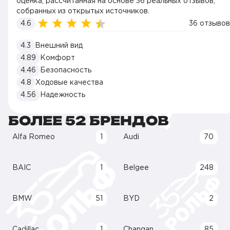
оценка, рассчитанная на основе 36 реальных отзывов,
собранных из открытых источников.
4.6
36 отзывов
4.3
Внешний вид
4.89
Комфорт
4.46
Безопасность
4.8
Ходовые качества
4.56
Надежность
БОЛЕЕ 52 БРЕНДОВ
Alfa Romeo
1
Audi
70
BAIC
1
Belgee
248
BMW
51
BYD
2
Cadillac
1
Changan
85