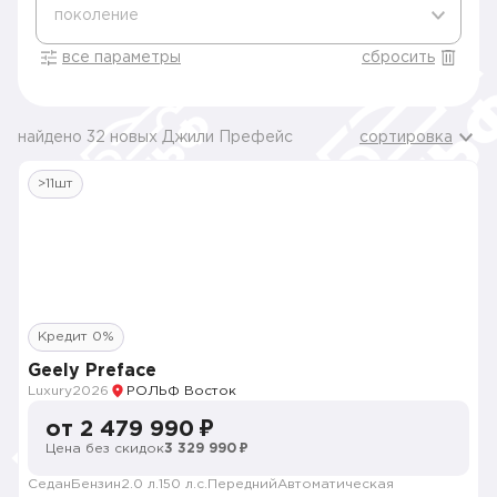
поколение
все параметры
сбросить
найдено 32 новых Джили Префейс
сортировка
>11шт
Кредит 0%
Geely Preface
Luxury
2026
РОЛЬФ Восток
от 2 479 990 ₽
Цена без скидок
3 329 990 ₽
Седан
Бензин
2.0 л.
150 л.с.
Передний
Автоматическая