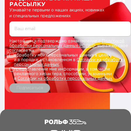
РАССЫЛКУ
Узнавайте первыми о наших акциях, новинках
и специальных предложениях
Ваш email
Настоящим я подтверждаю ознакомление с
Политикой
обработки персональных данных РОЛЬФ
, выражаю свое
согласие на:
обработку моих персональных данных в целях
и в порядке, установленном в
Согласии на обработку
персональных данных
.
предоставление мне информации, в том числе
рекламного характера, способами, указанными
в
Согласии на обработку персональных данных
.
Подписаться