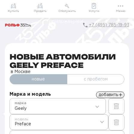
Приложение
Подарки внутри
Мой РОЛЬФ
Купить
Продать
Обслужить
Услуги
Меню
+7 (495) 785-19-93
Главная
Автомобили в наличии
Продажа новых Geely в Москве
Preface
НОВЫЕ АВТОМОБИЛИ
GEELY PREFACE
в Москве
новые
с пробегом
Марка и модель
добавить
марка
Geely
модель
Preface