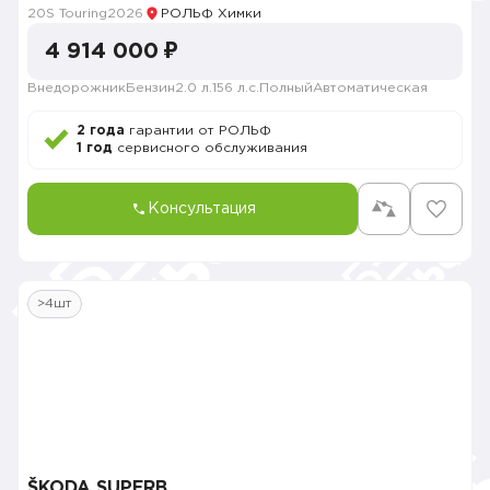
20S Touring
2026
РОЛЬФ Химки
4 914 000 ₽
Внедорожник
Бензин
2.0 л.
156 л.с.
Полный
Автоматическая
2 года
гарантии от РОЛЬФ
1 год
сервисного обслуживания
Консультация
>4шт
ŠKODA SUPERB