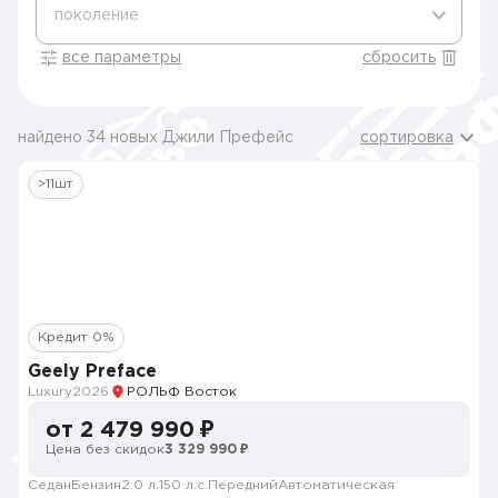
поколение
все параметры
сбросить
найдено 34 новых Джили Префейс
сортировка
>11шт
Кредит 0%
Geely Preface
Luxury
2026
РОЛЬФ Восток
от 2 479 990 ₽
Цена без скидок
3 329 990 ₽
Седан
Бензин
2.0 л.
150 л.с.
Передний
Автоматическая