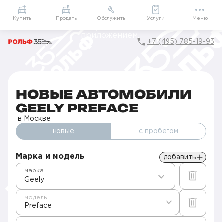
Приложение
Подарки внутри
Мой РОЛЬФ
Купить
Продать
Обслужить
Услуги
Меню
+7 (495) 785-19-93
Главная
Автомобили в наличии
Продажа новых Geely в Москве
Preface
НОВЫЕ АВТОМОБИЛИ
GEELY PREFACE
в Москве
новые
с пробегом
Марка и модель
добавить
марка
Geely
модель
Preface