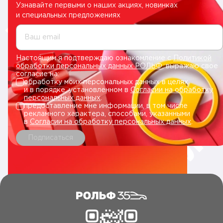
Узнавайте первыми о наших акциях, новинках
и специальных предложениях
Ваш email
Настоящим я подтверждаю ознакомление с
Политикой
обработки персональных данных РОЛЬФ
, выражаю свое
согласие на:
обработку моих персональных данных в целях
и в порядке, установленном в
Согласии на обработку
персональных данных
.
предоставление мне информации, в том числе
рекламного характера, способами, указанными
в
Согласии на обработку персональных данных
.
Подписаться