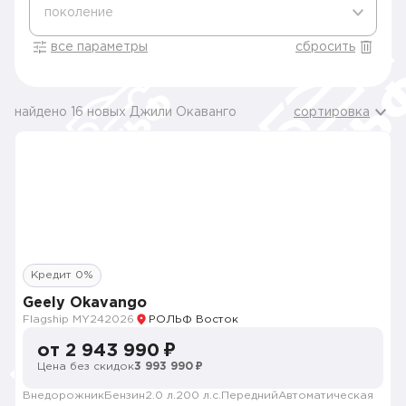
поколение
все параметры
сбросить
найдено 16 новых Джили Окаванго
сортировка
Кредит 0%
Geely Okavango
Flagship MY24
2026
РОЛЬФ Восток
от 2 943 990 ₽
Цена без скидок
3 993 990 ₽
Внедорожник
Бензин
2.0 л.
200 л.с.
Передний
Автоматическая