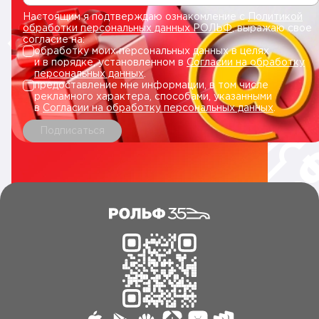
Настоящим я подтверждаю ознакомление с
Политикой
обработки персональных данных РОЛЬФ
, выражаю свое
согласие на:
обработку моих персональных данных в целях
и в порядке, установленном в
Согласии на обработку
персональных данных
.
предоставление мне информации, в том числе
рекламного характера, способами, указанными
в
Согласии на обработку персональных данных
.
Подписаться