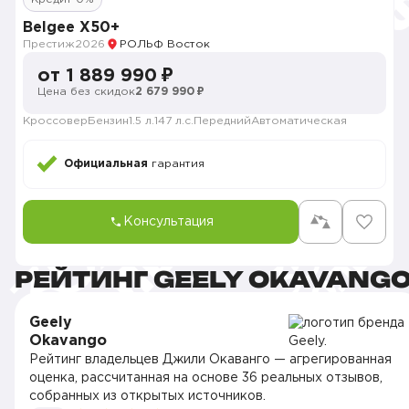
Belgee X50+
Престиж
2026
РОЛЬФ Восток
от 1 889 990 ₽
Цена без скидок
2 679 990 ₽
Кроссовер
Бензин
1.5 л.
147 л.с.
Передний
Автоматическая
Официальная
гарантия
Консультация
РЕЙТИНГ GEELY OKAVANG
Geely
Okavango
Рейтинг владельцев Джили Окаванго — агрегированная
оценка, рассчитанная на основе 36 реальных отзывов,
собранных из открытых источников.