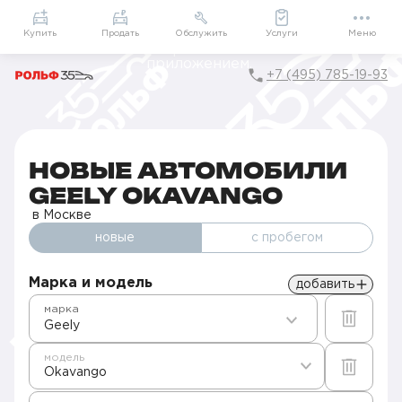
Приложение
Подарки внутри
Мой РОЛЬФ
Купить
Продать
Обслужить
Услуги
Меню
+7 (495) 785-19-93
Главная
Автомобили в наличии
Продажа новых Geely в Москве
Okavango
НОВЫЕ АВТОМОБИЛИ
GEELY OKAVANGO
в Москве
новые
с пробегом
Марка и модель
добавить
марка
Geely
модель
Okavango