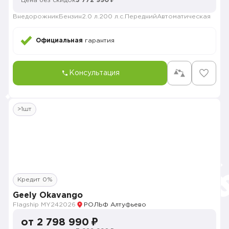
Цена без скидок
3 772 990 ₽
Внедорожник
Бензин
2.0 л.
200 л.с.
Передний
Автоматическая
Официальная
гарантия
Консультация
>1шт
Кредит 0%
Geely Okavango
Flagship MY24
2026
РОЛЬФ Алтуфьево
от 2 798 990 ₽