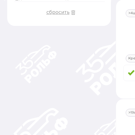
сбросить
>4
Кр
>19