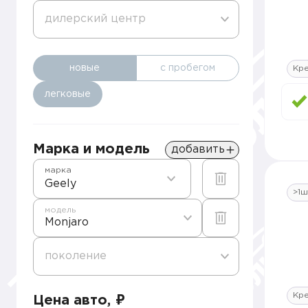
дилерский центр
новые
с пробегом
Кр
легковые
Марка и модель
добавить
марка
Geely
>1ш
модель
Monjaro
поколение
Кр
Цена авто, ₽