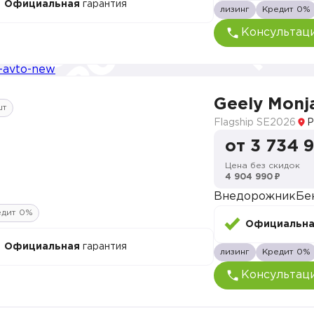
Официальная
гарантия
лизинг
Кредит 0%
Консультац
Geely Monj
шт
Flagship SE
2026
Р
от 3 734 
Цена без скидок
4 904 990 ₽
Внедорожник
Бе
едит 0%
Официальн
Официальная
гарантия
лизинг
Кредит 0%
Консультац