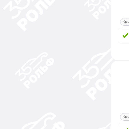
Кр
Кр