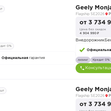
Geely Monj
шт
Flagship SE
2026
Р
от 3 734 
Цена без скидок
4 904 990 ₽
Внедорожник
Бе
едит 0%
Официальн
Официальная
гарантия
лизинг
Кредит 0%
Консультац
Geely Monj
7шт
Flagship SE
2026
Р
от 3 734 