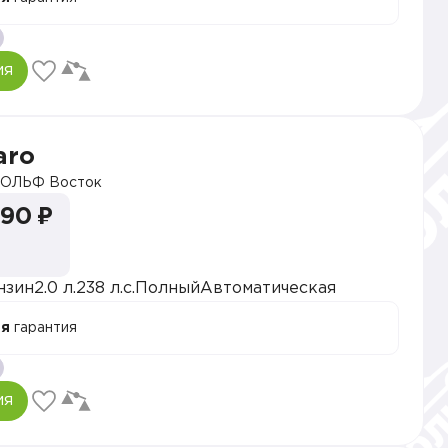
ия
aro
ОЛЬФ Восток
990 ₽
нзин
2.0 л.
238 л.с.
Полный
Автоматическая
ая
гарантия
ия