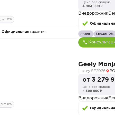
Цена без скидок
4 904 990 ₽
Внедорожник
Бе
едит 0%
Официальн
Официальная
гарантия
лизинг
Кредит 0%
Консультац
Geely Monj
Luxury SE
2026
РО
от 3 279 
Цена без скидок
4 599 990 ₽
Внедорожник
Бе
едит 0%
Официальн