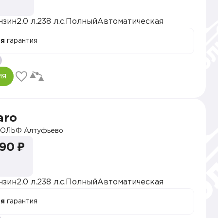
нзин
2.0 л.
238 л.с.
Полный
Автоматическая
ая
гарантия
ия
aro
ОЛЬФ Алтуфьево
990 ₽
нзин
2.0 л.
238 л.с.
Полный
Автоматическая
ая
гарантия