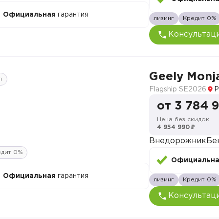
Официальная
гарантия
лизинг
Кредит 0%
Консультац
Geely Monj
т
Flagship SE
2026
Р
от 3 784 
Цена без скидок
4 954 990 ₽
Внедорожник
Бе
едит 0%
Официальн
Официальная
гарантия
лизинг
Кредит 0%
Консультац