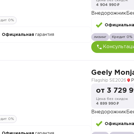
Цена без скидок
4 904 990 ₽
Внедорожник
Бе
едит 0%
Официальн
Официальная
гарантия
лизинг
Кредит 0%
Консультац
Geely Monj
Flagship SE
2026
Р
от 3 729 
Цена без скидок
4 899 990 ₽
Внедорожник
Бе
едит 0%
Официальн
Официальная
гарантия