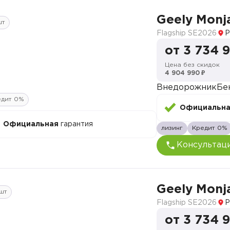
Geely Monj
шт
Flagship SE
2026
Р
от 3 734 
Цена без скидок
4 904 990 ₽
Внедорожник
Бе
едит 0%
Официальн
Официальная
гарантия
лизинг
Кредит 0%
Консультац
Geely Monj
шт
Flagship SE
2026
Р
от 3 734 