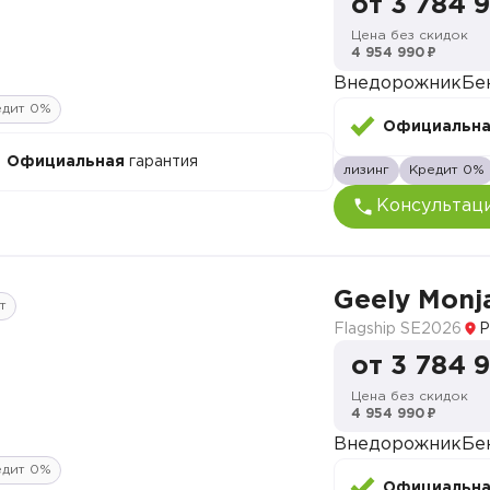
от 3 784 
Цена без скидок
4 954 990 ₽
Внедорожник
Бе
едит 0%
Официальн
Официальная
гарантия
лизинг
Кредит 0%
Консультац
Geely Monj
т
Flagship SE
2026
Р
от 3 784 
Цена без скидок
4 954 990 ₽
Внедорожник
Бе
едит 0%
Официальн