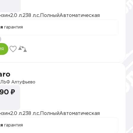
нзин
2.0 л.
238 л.с.
Полный
Автоматическая
ая
гарантия
ия
aro
ЛЬФ Алтуфьево
990 ₽
нзин
2.0 л.
238 л.с.
Полный
Автоматическая
ая
гарантия