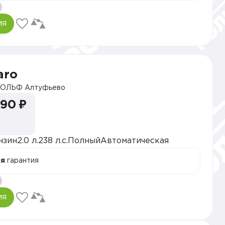
ия
aro
ОЛЬФ Алтуфьево
990 ₽
нзин
2.0 л.
238 л.с.
Полный
Автоматическая
ая
гарантия
ия