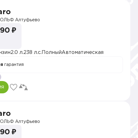
aro
ОЛЬФ Алтуфьево
990 ₽
нзин
2.0 л.
238 л.с.
Полный
Автоматическая
ая
гарантия
ия
aro
ОЛЬФ Алтуфьево
990 ₽