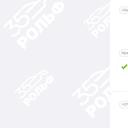
>2
Кр
>2