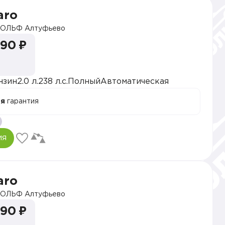
aro
ОЛЬФ Алтуфьево
990 ₽
нзин
2.0 л.
238 л.с.
Полный
Автоматическая
ая
гарантия
ия
aro
ОЛЬФ Алтуфьево
990 ₽