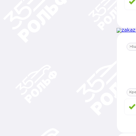
>6
Кр