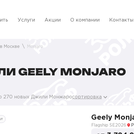
ить
Услуги
Акции
О компании
Контакты
 в Москве
Monjaro
И GEELY MONJARO
о 270 новых Джили Монжаро
сортировка
Geely Monj
шт
Flagship SE
2026
Р