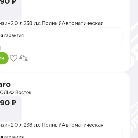
990 ₽
нзин
2.0 л.
238 л.с.
Полный
Автоматическая
ая
гарантия
ия
aro
ОЛЬФ Восток
990 ₽
нзин
2.0 л.
238 л.с.
Полный
Автоматическая
ая
гарантия