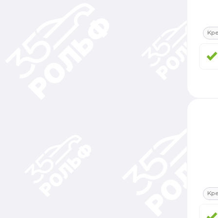
Кр
Кр