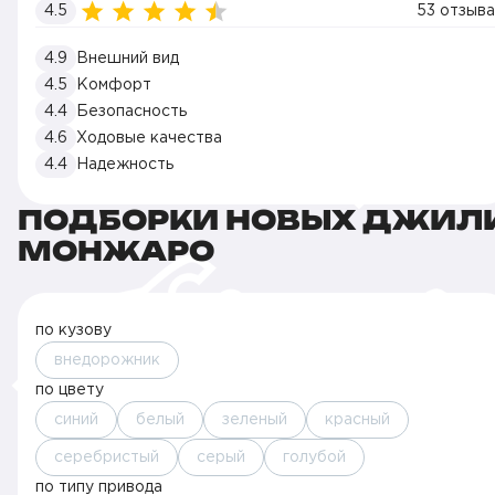
4.5
53 отзыва
4.9
Внешний вид
4.5
Комфорт
4.4
Безопасность
4.6
Ходовые качества
4.4
Надежность
ПОДБОРКИ НОВЫХ ДЖИЛ
МОНЖАРО
по кузову
внедорожник
по цвету
синий
белый
зеленый
красный
серебристый
серый
голубой
по типу привода