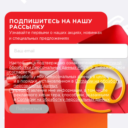
ПОДПИШИТЕСЬ НА НАШУ
РАССЫЛКУ
Узнавайте первыми о наших акциях, новинках
и специальных предложениях
Ваш email
Настоящим я подтверждаю ознакомление с
Политикой
обработки персональных данных РОЛЬФ
, выражаю свое
согласие на:
обработку моих персональных данных в целях
и в порядке, установленном в
Согласии на обработку
персональных данных
.
предоставление мне информации, в том числе
рекламного характера, способами, указанными
в
Согласии на обработку персональных данных
.
Подписаться