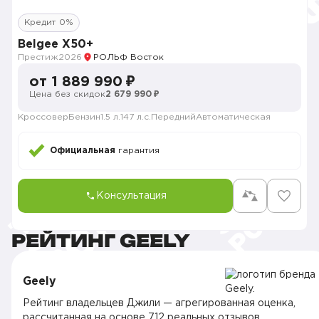
Кредит 0%
Belgee X50+
Престиж
2026
РОЛЬФ Восток
от 1 889 990 ₽
Цена без скидок
2 679 990 ₽
Кроссовер
Бензин
1.5 л.
147 л.с.
Передний
Автоматическая
Официальная
гарантия
Консультация
РЕЙТИНГ GEELY
Geely
Рейтинг владельцев Джили — агрегированная оценка,
рассчитанная на основе 712 реальных отзывов,