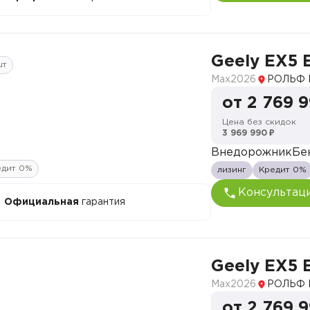
Geely EX5 
шт
Max
2026
РОЛЬФ 
от 2 769 
Цена без скидок
3 969 990 ₽
Внедорожник
Бе
едит 0%
лизинг
Кредит 0%
Консультац
Официальная
гарантия
Geely EX5 
Max
2026
РОЛЬФ 
от 2 769 