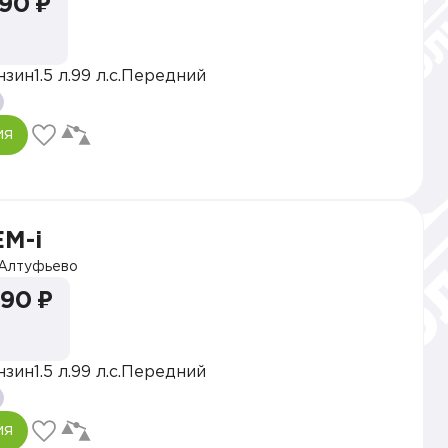
990 ₽
нзин
1.5 л.
99 л.с.
Передний
ия
EM-i
Алтуфьево
990 ₽
нзин
1.5 л.
99 л.с.
Передний
ия