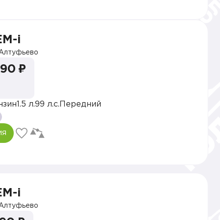
EM-i
Алтуфьево
990 ₽
нзин
1.5 л.
99 л.с.
Передний
ия
EM-i
Алтуфьево