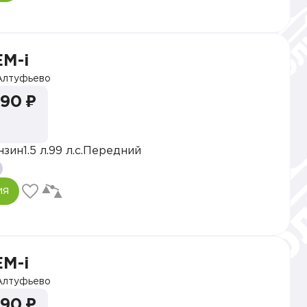
EM-i
лтуфьево
990 ₽
нзин
1.5 л.
99 л.с.
Передний
ия
EM-i
лтуфьево
990 ₽