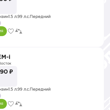
нзин
1.5 л.
99 л.с.
Передний
ия
EM-i
осток
990 ₽
нзин
1.5 л.
99 л.с.
Передний
ия