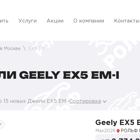
ить
Услуги
Акции
О компании
Контакты
 в Москве
EX5 EM-i
 GEELY EX5 EM-I
о 15 новых Джили EX5 EM-i
Сортировка
Geely EX5 
т
Max
2026
РОЛЬФ 