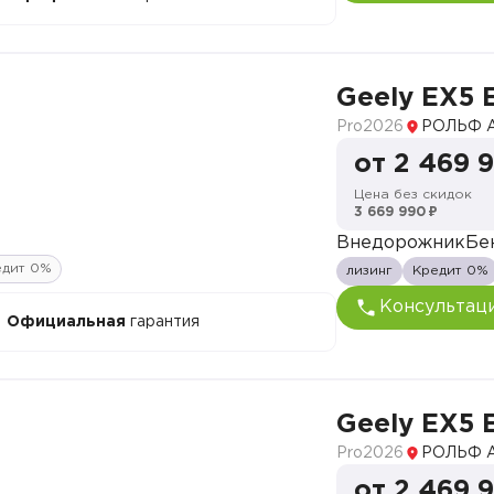
Geely EX5 
Pro
2026
РОЛЬФ А
от 2 469 
Цена без скидок
3 669 990 ₽
Внедорожник
Бе
едит 0%
лизинг
Кредит 0%
Консультац
Официальная
гарантия
Geely EX5 
Pro
2026
РОЛЬФ А
от 2 469 