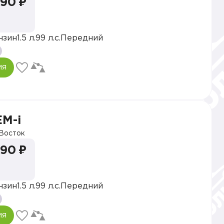
990 ₽
нзин
1.5 л.
99 л.с.
Передний
ия
EM-i
Восток
990 ₽
нзин
1.5 л.
99 л.с.
Передний
ия