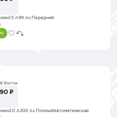
нзин
1.5 л.
99 л.с.
Передний
ия
Ф Восток
990 ₽
нзин
2.0 л.
200 л.с.
Полный
Автоматическая