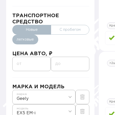
ТРАНСПОРТНОЕ
СРЕДСТВО
Кр
Новые
С пробегом
легковые
ЦЕНА АВТО, ₽
>2
от
до
МАРКА И МОДЕЛЬ
марка
Geely
Кр
модель
EX5 EM-i