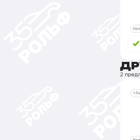
Кр
ДР
2 пред
>3
Кр