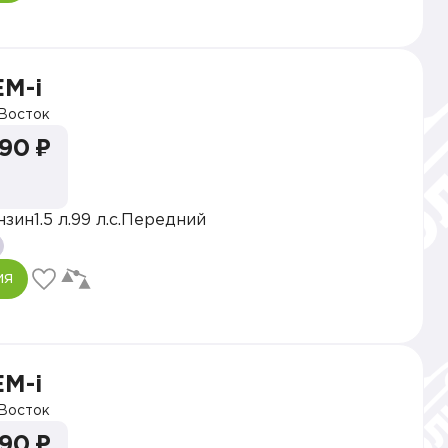
EM-i
Восток
990 ₽
нзин
1.5 л.
99 л.с.
Передний
ия
EM-i
Восток
990 ₽