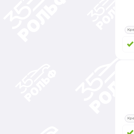
Кр
Кр