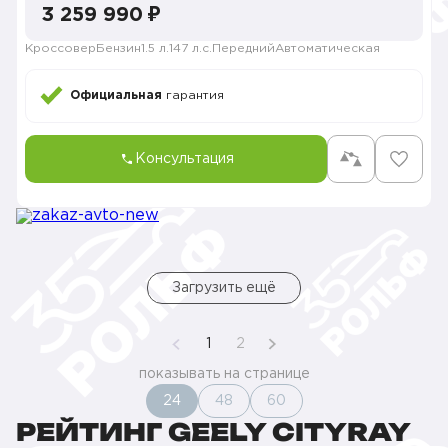
3 259 990 ₽
Кроссовер
Бензин
1.5 л.
147 л.с.
Передний
Автоматическая
Официальная
гарантия
Консультация
Загрузить ещё
1
2
показывать на странице
24
48
60
РЕЙТИНГ GEELY CITYRAY