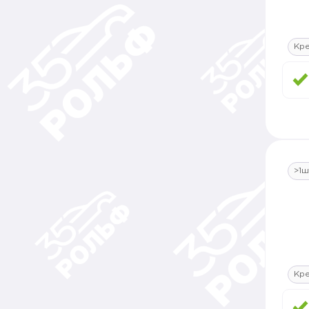
Кре
>1ш
Кре