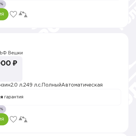
1%
ия
ЬФ Вешки
000 ₽
нзин
2.0 л.
249 л.с.
Полный
Автоматическая
ая
гарантия
1%
ия