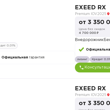
EXEED RX
Premium IOV
2025
от 3 350 
Цена без скидок
4 700 000 ₽
Внедорожник
Бе
дит 0,01%
Официальн
Официальная
гарантия
лизинг
Кредит 0,0
Консультац
EXEED RX
Premium IOV
2025
от 3 350 