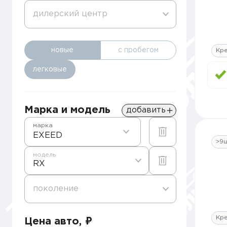
дилерский центр
новые
с пробегом
Кре
легковые
Марка и модель
добавить
марка
EXEED
>9
модель
RX
поколение
Кре
Цена авто, ₽