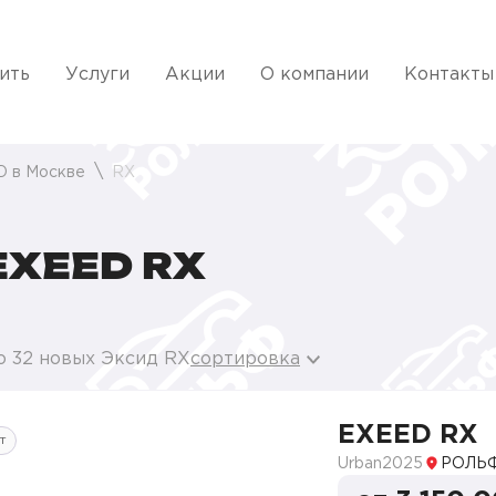
ить
Услуги
Акции
О компании
Контакты
D в Москве
RX
XEED RX
о 32 новых Эксид RX
сортировка
EXEED RX
т
Urban
2025
РОЛЬФ