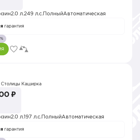
нзин
2.0 л.
249 л.с.
Полный
Автоматическая
ая
гарантия
1%
ия
 Столицы Каширка
000 ₽
нзин
2.0 л.
197 л.с.
Полный
Автоматическая
ая
гарантия