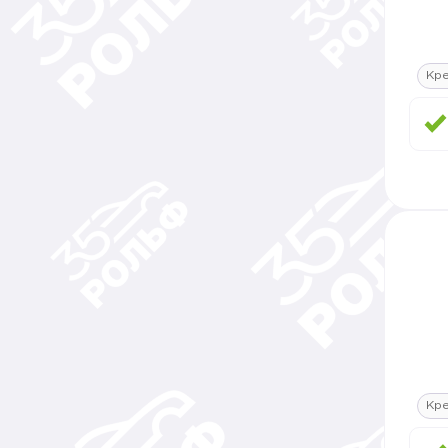
Кре
Кре