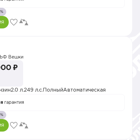
1%
ия
ЬФ Вешки
000 ₽
нзин
2.0 л.
249 л.с.
Полный
Автоматическая
ая
гарантия
1%
ия