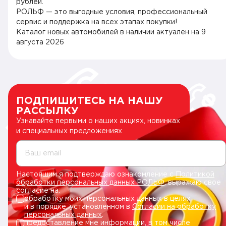
рублей.
РОЛЬФ — это выгодные условия, профессиональный
сервис и поддержка на всех этапах покупки!
Каталог новых автомобилей в наличии актуален на
9
августа 2026
ПОДПИШИТЕСЬ НА НАШУ
РАССЫЛКУ
Узнавайте первыми о наших акциях, новинках
и специальных предложениях
Ваш email
Настоящим я подтверждаю ознакомление с
Политикой
обработки персональных данных РОЛЬФ
, выражаю свое
согласие на:
обработку моих персональных данных в целях
и в порядке, установленном в
Согласии на обработку
персональных данных
.
предоставление мне информации, в том числе