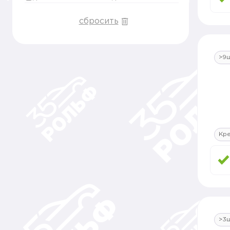
сбросить
>9
Кр
>3