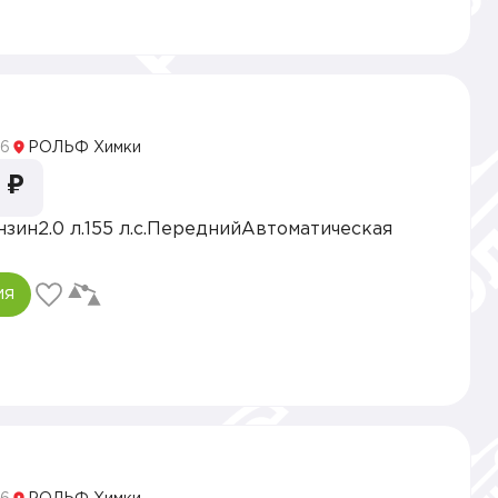
5
6
РОЛЬФ Химки
 ₽
нзин
2.0 л.
155 л.с.
Передний
Автоматическая
ия
5