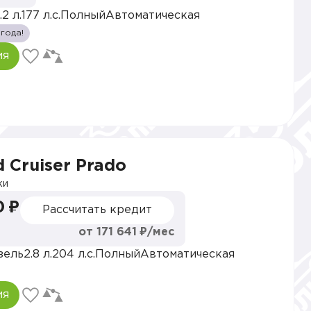
.2 л.
177 л.с.
Полный
Автоматическая
 года!
ия
 Cruiser Prado
ки
0 ₽
Рассчитать кредит
от 171 641 ₽/мес
зель
2.8 л.
204 л.с.
Полный
Автоматическая
ия