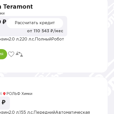
n Teramont
ки
 ₽
Рассчитать кредит
от 110 543 ₽/мес
нзин
2.0 л.
220 л.с.
Полный
Робот
ия
5
6
РОЛЬФ Химки
 ₽
нзин
2.0 л.
155 л.с.
Передний
Автоматическая