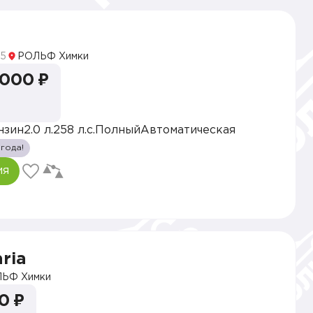
5
РОЛЬФ Химки
 000 ₽
нзин
2.0 л.
258 л.с.
Полный
Автоматическая
 года!
ия
ria
ЬФ Химки
0 ₽