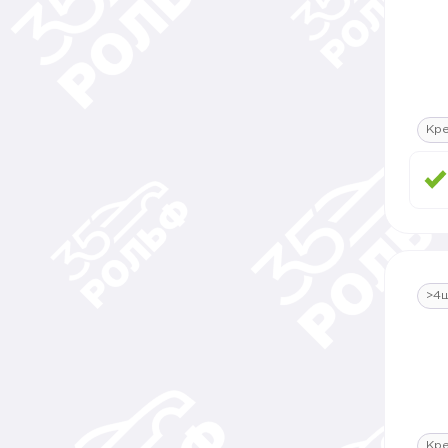
Кр
>4
Кр