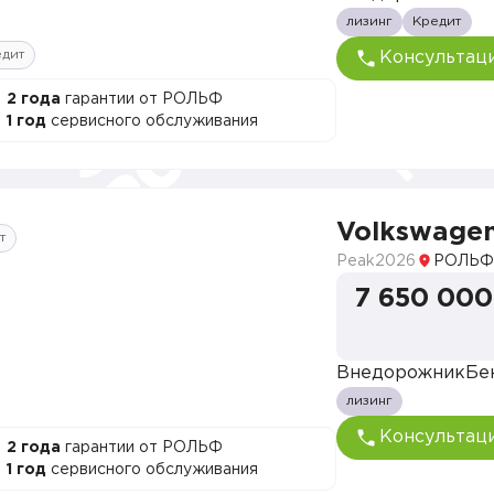
лизинг
Кредит
едит
Консультац
2 года
гарантии от РОЛЬФ
1 год
сервисного обслуживания
Volkswage
т
Peak
2026
РОЛЬФ
7 650 000
Внедорожник
Бе
лизинг
Консультац
2 года
гарантии от РОЛЬФ
1 год
сервисного обслуживания