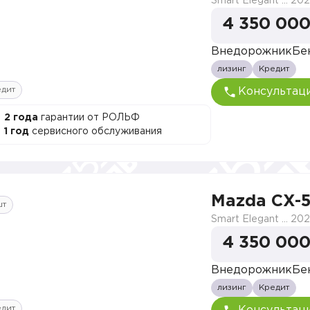
Smart Elegant Pro (Zhi ya Pro)
202
4 350 000
Внедорожник
Бе
лизинг
Кредит
едит
Консультац
2 года
гарантии от РОЛЬФ
1 год
сервисного обслуживания
Mazda CX-
шт
Smart Elegant Pro (Zhi ya Pro)
202
4 350 000
Внедорожник
Бе
лизинг
Кредит
едит