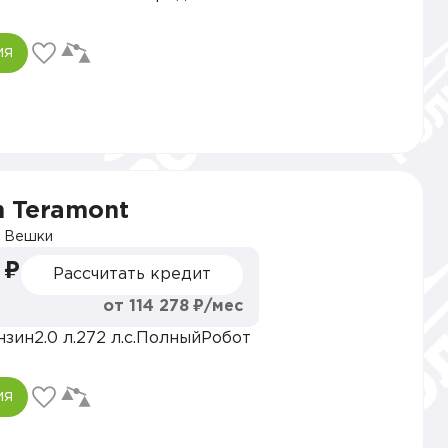
ия
n Teramont
 Вешки
 ₽
Рассчитать кредит
от 114 278 ₽/мес
нзин
2.0 л.
272 л.с.
Полный
Робот
ия