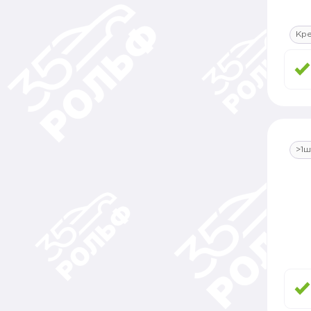
Кр
>1ш