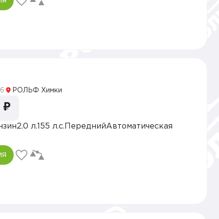
ия
5
6
РОЛЬФ Химки
 ₽
нзин
2.0 л.
155 л.с.
Передний
Автоматическая
ия