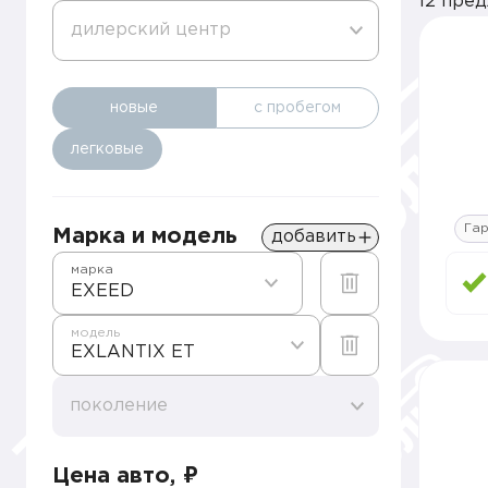
12 пре
дилерский центр
новые
с пробегом
легковые
Гар
Марка и модель
добавить
марка
EXEED
модель
EXLANTIX ET
поколение
Цена авто, ₽