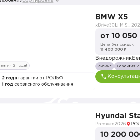
дложений
сортировка
BMW X5
xDrive30Li M Sport
202
от 10 050
Цена без скидок
11 400 000 ₽
Внедорожник
Бе
антия 2 года!
лизинг
Гарантия 2
Консультац
2 года
гарантии от РОЛЬФ
1 год
сервисного обслуживания
Hyundai Sta
Premium
2026
РОЛ
10 200 00