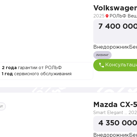
Volkswage
2025
РОЛЬФ Веш
7 400 000
Внедорожник
Бе
лизинг
Консультац
2 года
гарантии от РОЛЬФ
1 год
сервисного обслуживания
Mazda CX-
шт
Smart Elegant Pro (Zhi ya Pro)
202
4 350 000
Внедорожник
Бе