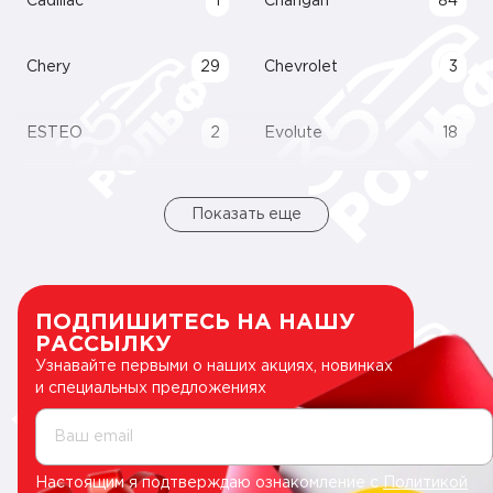
Cadillac
1
Changan
84
Chery
29
Chevrolet
3
ESTEO
2
Evolute
18
Показать еще
ПОДПИШИТЕСЬ НА НАШУ
РАССЫЛКУ
Узнавайте первыми о наших акциях, новинках
и специальных предложениях
Ваш email
Настоящим я подтверждаю ознакомление с
Политикой