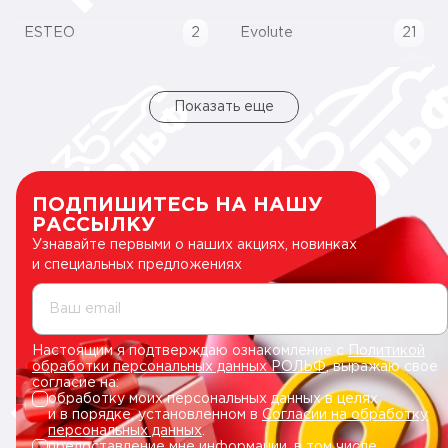
ESTEO
2
Evolute
21
Показать еще
ПОДПИШИТЕСЬ НА НАШУ
РАССЫЛКУ
Узнавайте первыми о наших акциях, новинках
и специальных предложениях
Ваш email
Настоящим я подтверждаю ознакомление с
Политикой
обработки персональных данных РОЛЬФ
, выражаю свое
согласие на:
обработку моих персональных данных в целях
и в порядке, установленном в
Согласии на обработку
персональных данных
.
предоставление мне информации, в том числе