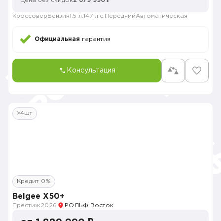
Цена без скидок
2 679 990 ₽
Кроссовер
Бензин
1.5 л.
147 л.с.
Передний
Автоматическая
Официальная
гарантия
Консультация
>4шт
Кредит 0%
Belgee X50+
Престиж
2026
РОЛЬФ Восток