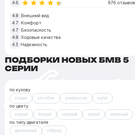
4.6
976 отзывов
4.8
Внешний вид
4.7
Комфорт
4.7
Безопасность
4.8
Ходовые качества
4.3
Надежность
ПОДБОРКИ НОВЫХ БМВ 5
СЕРИИ
по кузову
седан
хэтчбек
универсал
купе
по цвету
серый
белый
черный
синий
зеленый
по типу двигателя
дизельный
гибрид