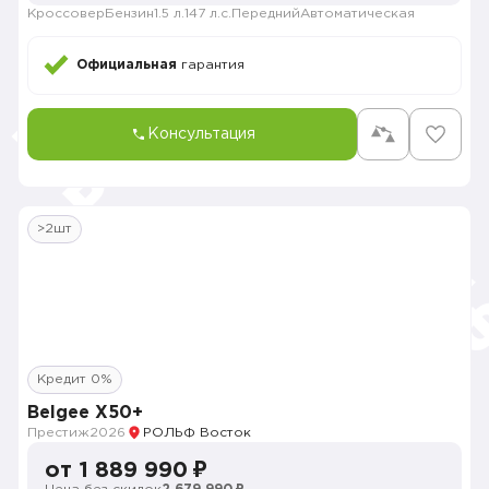
Кроссовер
Бензин
1.5 л.
147 л.с.
Передний
Автоматическая
Официальная
гарантия
Консультация
>2шт
Кредит 0%
Belgee X50+
Престиж
2026
РОЛЬФ Восток
от 1 889 990 ₽