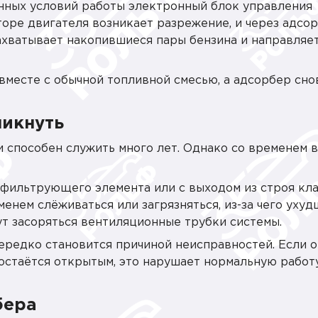
нных условий работы электронный блок управления
оре двигателя возникает разрежение, и через адсо
захватывает накопившиеся пары бензина и направляет
вместе с обычной топливной смесью, а адсорбер сно
никнуть
 способен служить много лет. Однако со временем в
 фильтрующего элемента или с выходом из строя кл
енем слёживаться или загрязняться, из-за чего ухуд
ут засоряться вентиляционные трубки системы.
ередко становится причиной неисправностей. Если о
 остаётся открытым, это нарушает нормальную работ
бера