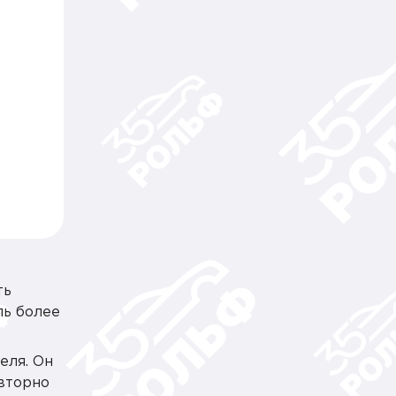
ть
ль более
еля. Он
вторно