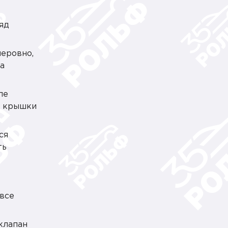
ряд
неровно,
а
ле
и крышки
ся
ть
 все
клапан