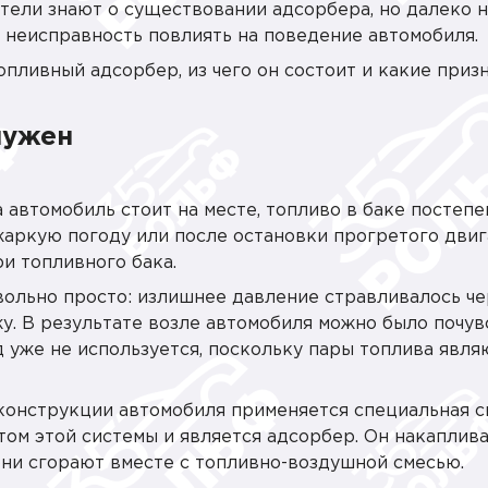
тели знают о существовании адсорбера, но далеко н
о неисправность повлиять на поведение автомобиля.
опливный адсорбер, из чего он состоит и какие приз
нужен
 автомобиль стоит на месте, топливо в баке постепе
жаркую погоду или после остановки прогретого двиг
и топливного бака.
вольно просто: излишнее давление стравливалось че
у. В результате возле автомобиля можно было почув
д уже не используется, поскольку пары топлива явля
 конструкции автомобиля применяется специальная с
ом этой системы и является адсорбер. Он накаплив
 они сгорают вместе с топливно-воздушной смесью.