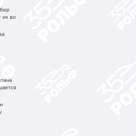
рбер
 их во
ва
апана
шается
н
у