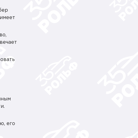
бер
 имеет
во,
вечает
ровать
нным
и.
ю, его