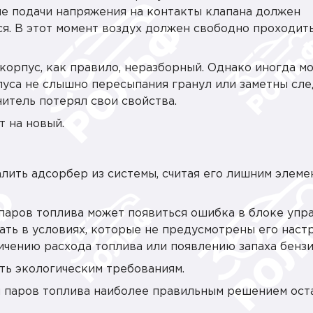
ле подачи напряжения на контакты клапана должен
ся. В этот момент воздух должен свободно проходит
корпус, как правило, неразборный. Однако иногда м
пуса не слышно пересыпания гранул или заметны сл
нитель потерял свои свойства.
т на новый.
ить адсорбер из системы, считая его лишним элеме
 паров топлива может появиться ошибка в блоке упр
ать в условиях, которые не предусмотрены его наст
ичению расхода топлива или появлению запаха бензи
ть экологическим требованиям.
 паров топлива наиболее правильным решением ост