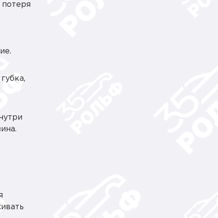
 потеря
ие.
губка,
нутри
ина.
я
живать