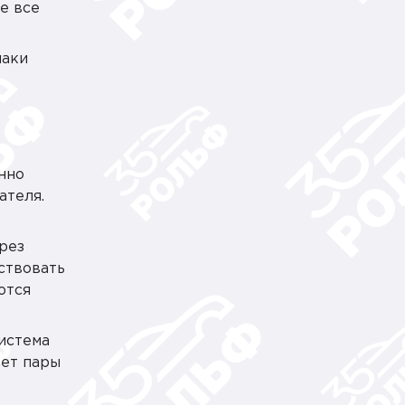
е все
наки
нно
ателя.
рез
ствовать
ются
истема
ает пары