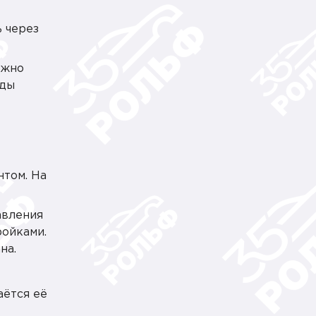
ь через
ожно
еды
нтом. На
авления
ройками.
на.
аётся её