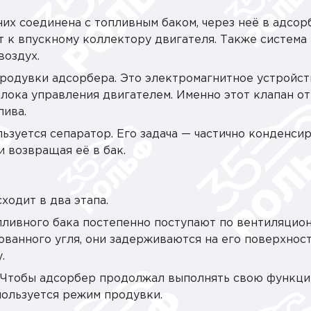
них соединена с топливным баком, через неё в адсор
т к впускному коллектору двигателя. Также система
воздух.
родувки адсорбера. Это электромагнитное устройст
лока управления двигателем. Именно этот клапан от
лива.
ьзуется сепаратор. Его задача — частично конденси
и возвращая её в бак.
ходит в два этапа.
опливного бака постепенно поступают по вентиляцио
ованного угля, они задерживаются на его поверхност
.
. Чтобы адсорбер продолжал выполнять свою функци
пользуется режим продувки.