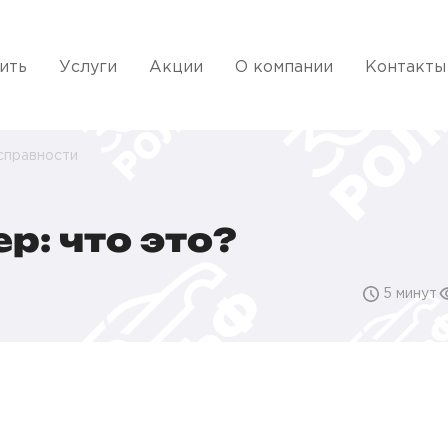
ить
Услуги
Акции
О компании
Контакты
справности
р: что это?
5 минут