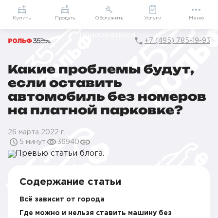
Приложение
Подарки внутри
Мой РОЛЬФ
Купить
Продать
Обслужить
Услуги
Меню
+7 (495) 785-19-93
Какие проблемы будут,
Главная
Блог
Какие проблемы будут, если оставить автомобиль без 
если оставить
автомобиль без номеров
на платной парковке?
26 марта 2022 г.
5 минут
36940
Содержание статьи
Всё зависит от города
Где можно и нельзя ставить машину без