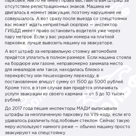
парковке, никто не имеет права выставить вам штраф за
отсутствие регистрационных знаков. Машина не
двигалась в момент эвакуации, поэтому нарушение не
совершалось. А вот сразу после выезда со спецстоянки
вас может ждать неприятный сюрприз — инспектор
ГИБДД имеет право остановить водителя уже через
пару метров. Если у вас украли номера на платной
парковке, лучше вывозить машину на эвакуаторе.
А вот штраф за неправильную стоянку автомобиля
придётся уплатить в полном размере. Если машина стояла
на бордюре или газоне, неправомерно занимала место
для инвалидов или такси, находилась близко к
перекрёстку или пешеходному переходу, в
постановление впишут сумму от 1500 до 5000 рублей.
Кроме того, в этом случае вам придётся оплачивать
услуги эвакуации из своего кармана — от 5 до 10 тысяч
рублей.
До 2017 года пешие инспекторы МАДИ выписывали
штрафы за неоплаченную парковку по VIN-коду, если его
удавалось различить под лобовым стеклом. Сейчас такую
меру используют намного реже — обычно машину просто
эвакуируют на спецстоянку.