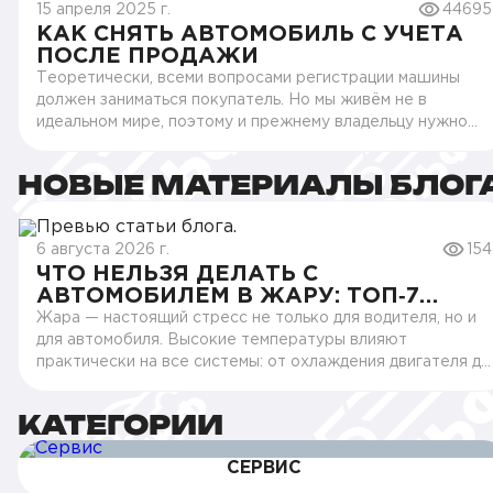
15 апреля 2025 г.
44695
КАК СНЯТЬ АВТОМОБИЛЬ С УЧЕТА
ПОСЛЕ ПРОДАЖИ
Теоретически, всеми вопросами регистрации машины
должен заниматься покупатель. Но мы живём не в
идеальном мире, поэтому и прежнему владельцу нужно
знать, как снять автомобиль с учёта после продажи.
Рассказываем, зачем нужна такая процедура и как она
НОВЫЕ МАТЕРИАЛЫ БЛОГ
проводится. Зачем продавцу прекращать регистрацию?
По закону, покупателю отводится 10 дней для постановки
машины на учёт. Если забыть об этом, во время
6 августа 2026 г.
154
регистрации придётся уплатить лишние 1500-2000
ЧТО НЕЛЬЗЯ ДЕЛАТЬ С
рублей. Теоретически, существуют и более строгие
АВТОМОБИЛЕМ В ЖАРУ: ТОП‑7
наказания при остановке автомобиля. В первый раз
КРИТИЧНЫХ ОШИБОК
Жара — настоящий стресс не только для водителя, но и
водитель получит штраф в 500–800 рублей, а во второй
для автомобиля. Высокие температуры влияют
— 5000 рублей. Более того, при повторном нарушении
практически на все системы: от охлаждения двигателя до
инспектор может потребовать немедленно прекратить
электрики и шин. Летом машина работает в
нарушение. Тогда автомобиль отправят на
экстремальных условиях, а значит, ошибки в
штрафстоянку, а водителя лишат прав на срок до 3
КАТЕГОРИИ
эксплуатации могут обойтись особенно дорого.
месяцев. Но на практике такие меры применяются редко.
Разберём, чего категорически не стоит делать с
Инспектору придётся доказать факт продажи и
СЕРВИС
машиной в жаркую погоду, чтобы избежать перегрева,
существования договора купли-продажи - такие