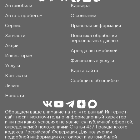
Автомобили
Карьера
заявление. Изменения в базу данных вносятся за 10–15
минут, а вступают в силу на протяжении суток. Как
Авто c пробегом
О компании
избежать лишних расходов? Если за время
перерегистрации вам пришли штрафы, вы можете
Сервис
Правовая информация
оспорить их в течение 10 дней с момента получения
Запчасти
Политика обработки
постановления. Жалобу на автоматические комплексы
персональных данных
регистрации можно подать через « Госуслуги», суд или
Акции
отделение ГИБДД. Обязательно приложите письменное
Аренда автомобилей
Инвесторам
разъяснение ситуации и документы, подтверждающие
Финансовые услуги
факт продажи. Сразу после заключения сделки вы также
Услуги
можете прекратить действие полиса ОСАГО. Заявление
Карта сайта
подаётся в офисе страховой компании или в «личном
Контакты
Сообщить об ошибке
кабинете» на сайте. В первом случае понадобится
Лизинг
только паспорт, во втором — логин и пароль. Вы получите
компенсацию за неиспользованные дни страховки, из
Новости
которой вычтут неустойку в размере 23% расчётной
суммы. Заключение Если момент подписания договора
Обращаем ваше внимание на то, что данный Интернет-
кажется вам финальным этапом продажи автомобиля, вы
сайт носит исключительно информационный характер
ошибаетесь. Через 10 дней нужно проверить, насколько
и ни при каких условиях не является публичной офертой,
ответственно относится к своим обязанностям
определяемой положениями Статьи 437 Гражданского
покупатель. Если он игнорирует требования закона,
кодекса Российской Федерации. Для получения
подробной информации о стоимости автомобилей
стоит прекратить регистрацию самостоятельно.