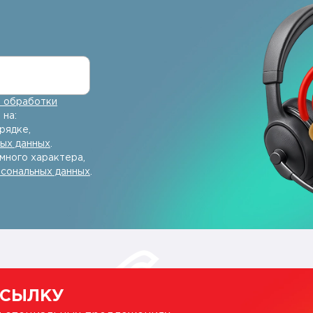
 обработки
 на:
рядке,
ных данных
.
много характера,
рсональных данных
.
ССЫЛКУ