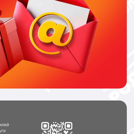
илей
уги