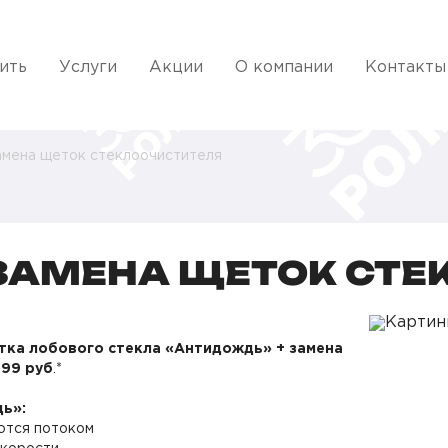
ить
Услуги
Акции
О компании
Контакты
амена щеток стеклоочистителя
ЗАМЕНА ЩЕТОК СТЕ
тка лобового стекла «Антидождь» + замена
999 руб
.*
ь»:
аются потоком