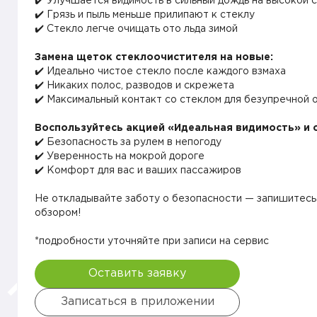
✔️ Улучшается видимость в сильный дождь на высокой 
✔️ Грязь и пыль меньше прилипают к стеклу
✔️ Стекло легче очищать ото льда зимой
Замена щеток стеклоочистителя на новые:
✔️ Идеально чистое стекло после каждого взмаха
✔️ Никаких полос, разводов и скрежета
✔️ Максимальный контакт со стеклом для безупречной 
Воспользуйтесь акцией «Идеальная видимость» и 
✔️ Безопасность за рулем в непогоду
✔️ Уверенность на мокрой дороге
✔️ Комфорт для вас и ваших пассажиров
Не откладывайте заботу о безопасности — запишитесь 
обзором!
*подробности уточняйте при записи на сервис
Оставить заявку
Записаться в приложении