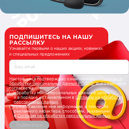
ПОДПИШИТЕСЬ НА НАШУ
РАССЫЛКУ
Узнавайте первыми о наших акциях, новинках
и специальных предложениях
Ваш email
Настоящим я подтверждаю ознакомление с
Политикой
обработки персональных данных РОЛЬФ
, выражаю свое
согласие на:
обработку моих персональных данных в целях
и в порядке, установленном в
Согласии на обработку
персональных данных
.
предоставление мне информации, в том числе
рекламного характера, способами, указанными
в
Согласии на обработку персональных данных
.
Подписаться