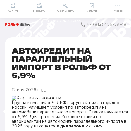
Приложение
Подарки внутри
Мой РОЛЬФ
Купить
Продать
Обслужить
Услуги
Меню
+7 (812) 456-59-48
Главная
Новости компании в Санкт-Петербурге
Автокредит на параллельный импорт в РОЛЬФ от 5,9%
АВТОКРЕДИТ НА
ПАРАЛЛЕЛЬНЫЙ
ИМПОРТ В РОЛЬФ ОТ
5,9%
12 мая 2026 г.
Группа компаний «РОЛЬФ», крупнейший автодилер
России, улучшает условия по автокредиту на
автомобили параллельного импорта. Ставка начинается
от 5,9%. Для сравнения: базовые ставки по
автокредитам на автомобили параллельного импорта в
2026 году находятся
в диапазоне 22–24%.