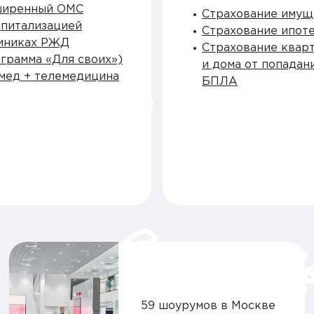
ширенный ОМС
Страхование имущ
спитализацией
Страхование ипот
иниках РЖД
Страхование квар
грамма «Для своих»)
и дома от попадан
ед + телемедицина
БПЛА
59 шоурумов в Москве