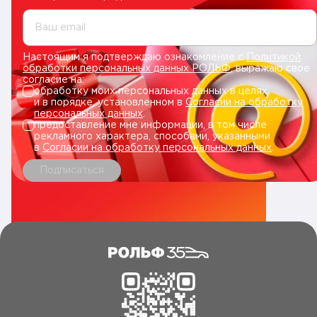
Ваш email
Настоящим я подтверждаю ознакомление с
Политикой
обработки персональных данных РОЛЬФ
, выражаю свое
согласие на:
обработку моих персональных данных в целях
и в порядке, установленном в
Согласии на обработку
персональных данных
.
предоставление мне информации, в том числе
рекламного характера, способами, указанными
в
Согласии на обработку персональных данных
.
Подписаться