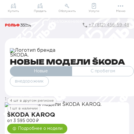
Приложение
Подарки внутри
Мой РОЛЬФ
Купить
Продать
Обслужить
Услуги
Меню
+7 (812) 456-59-48
Главная
Каталог
Новые модели ŠKODA
НОВЫЕ МОДЕЛИ ŠKODA
Новые
С пробегом
внедорожник
1 модель
4 шт в другом регионе
1 шт в наличии
ŠKODA KAROQ
от 3 595 000 ₽
Подробнее о модели