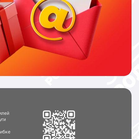
илей
уги
ибке