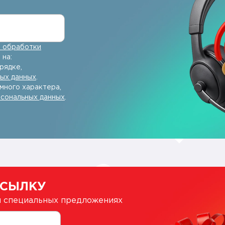
 обработки
 на:
рядке,
ных данных
.
много характера,
рсональных данных
.
ССЫЛКУ
 и специальных предложениях