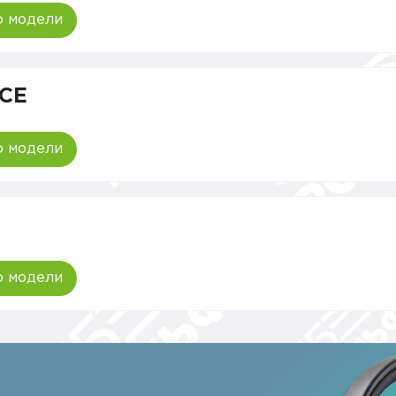
о модели
ACE
о модели
о модели