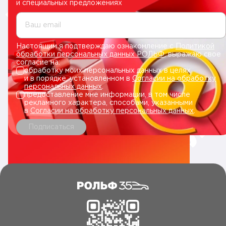
и специальных предложениях
Ваш email
Настоящим я подтверждаю ознакомление с
Политикой
обработки персональных данных РОЛЬФ
, выражаю свое
согласие на:
обработку моих персональных данных в целях
и в порядке, установленном в
Согласии на обработку
персональных данных
.
предоставление мне информации, в том числе
рекламного характера, способами, указанными
в
Согласии на обработку персональных данных
.
Подписаться