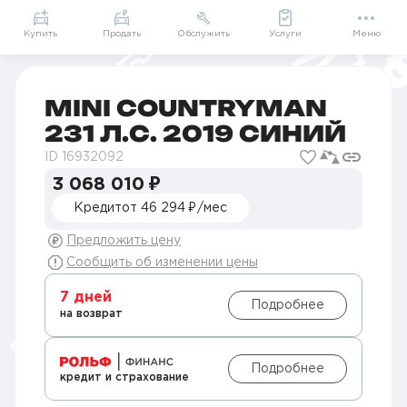
+7 (812) 456-59-48
Купить
Продать
Обслужить
Услуги
Меню
Главная
Автомобили в наличии
Продажа MINI с пробегом в Санкт-Петербурге
Продажа MINI Countryman с пробегом в Санкт-Пете
MINI Countryman 2019 пробег 90304
MINI COUNTRYMAN
З
231 Л.С. 2019 СИНИЙ
о
у
ID 16932092
Ц
3 068 010 ₽
з
Кредит
от 46 294 ₽/мес
П
Предложить цену
М
Сообщить об изменении цены
С
7 дней
Подробнее
О
на возврат
Б
Подробнее
кредит и страхование