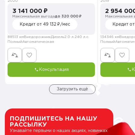
2020
2019
3 141 000 ₽
2 954 00
Максимальная выгода
до 320 000 ₽
Максимальная 
Кредит от 49 132 ₽/мес
Кредит от
88513 км
Внедорожник
Дизель
2.0 л.
240 л.с.
134346 км
Внедор
Полный
Автоматическая
Полный
Автомати
Консультация
К
Загрузить ещё
ПОДПИШИТЕСЬ НА НАШУ
РАССЫЛКУ
Узнавайте первыми о наших акциях, новинках