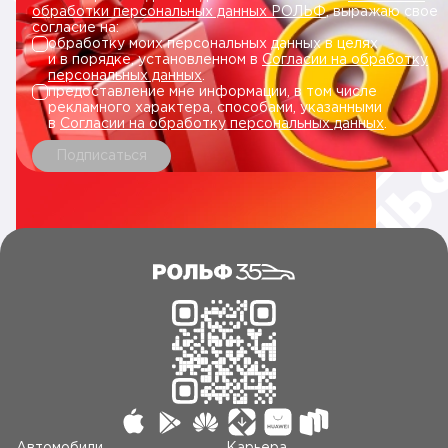
обработки персональных данных РОЛЬФ
, выражаю свое
согласие на:
обработку моих персональных данных в целях
и в порядке, установленном в
Согласии на обработку
персональных данных
.
предоставление мне информации, в том числе
рекламного характера, способами, указанными
в
Согласии на обработку персональных данных
.
Подписаться