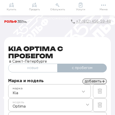
Приложение
Подарки внутри
Мой РОЛЬФ
Купить
Продать
Обслужить
Услуги
Меню
+7 (812) 456-59-48
Главная
Авто с пробегом в Санкт-Петербурге
Б/у Kia
Optima
KIA OPTIMA С
ПРОБЕГОМ
в Санкт-Петербурге
новые
с пробегом
Марка и модель
добавить
марка
Kia
модель
Optima