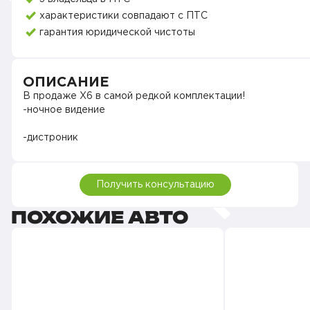
Б
характеристики совпадают с ПТС
Э
гарантия юридической чистоты
э
ОПИСАНИЕ
В продаже X6 в самой редкой комплектации!
-ночное видение
-дистроник
-активный круиз контроль
Получить консультацию
-удержание в полосе
ПОХОЖИЕ АВТО
-ассистент при движении в пробке
-проекция на лобового стекло
-доводчики всех дверей
-пакет безопасности