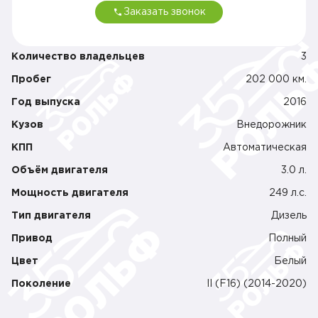
в
Заказать звонок
П
п
ф
Is
Количество владельцев
3
С
к
Пробег
202 000 км.
д
в
Год выпуска
2016
Р
с
Кузов
Внедорожник
во
в
КПП
Автоматическая
Э
с
Объём двигателя
3.0 л.
з
Э
Мощность двигателя
249 л.c.
п
Э
Тип двигателя
Дизель
за
Т
Привод
Полный
с
И
Цвет
Белый
в
т
Поколение
II (F16) (2014-2020)
Т
дв
О