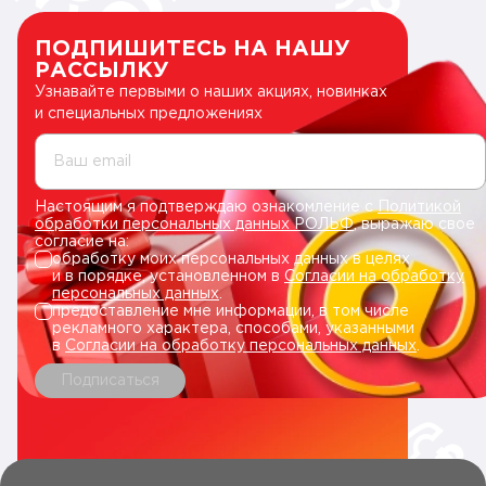
ПОДПИШИТЕСЬ НА НАШУ
РАССЫЛКУ
Узнавайте первыми о наших акциях, новинках
и специальных предложениях
Ваш email
Настоящим я подтверждаю ознакомление с
Политикой
обработки персональных данных РОЛЬФ
, выражаю свое
согласие на:
обработку моих персональных данных в целях
и в порядке, установленном в
Согласии на обработку
персональных данных
.
предоставление мне информации, в том числе
рекламного характера, способами, указанными
в
Согласии на обработку персональных данных
.
Подписаться