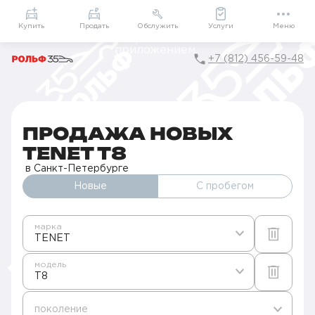
Приложение
Подарки внутри
Мой РОЛЬФ
Купить
Продать
Обслужить
Услуги
Меню
+7 (812) 456-59-48
Главная
Автомобили в наличии
Продажа новых TENET в Санкт-Петербурге
T8
ПРОДАЖА НОВЫХ
TENET T8
в Санкт-Петербурге
Новые
С пробегом
марка
TENET
модель
T8
поколение