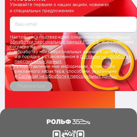
Узнавайте первыми о наших акциях, новинках
и специальных предложениях
Ваш email
Настоящим я подтверждаю ознакомление с
Политикой
обработки персональных данных РОЛЬФ
, выражаю свое
согласие на:
обработку моих персональных данных в целях
и в порядке, установленном в
Согласии на обработку
персональных данных
.
предоставление мне информации, в том числе
рекламного характера, способами, указанными
в
Согласии на обработку персональных данных
.
Подписаться