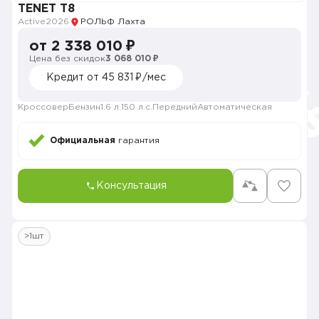
TENET T8
Active
2026
РОЛЬФ Лахта
от 2 338 010 ₽
Цена без скидок
3 068 010 ₽
Кредит от 45 831 ₽/мес
Кроссовер
Бензин
1.6 л.
150 л.с.
Передний
Автоматическая
Официальная
гарантия
Консультация
>1шт