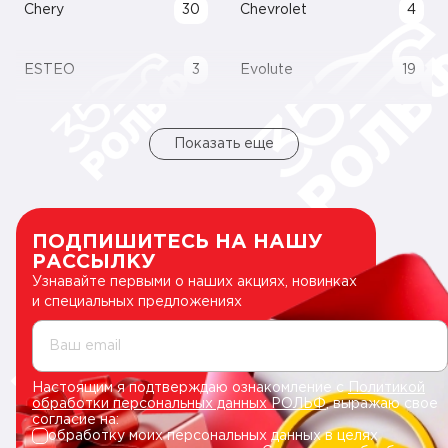
Chery
30
Chevrolet
4
ESTEO
3
Evolute
19
Показать еще
ПОДПИШИТЕСЬ НА НАШУ
РАССЫЛКУ
Узнавайте первыми о наших акциях, новинках
и специальных предложениях
Ваш email
Настоящим я подтверждаю ознакомление с
Политикой
обработки персональных данных РОЛЬФ
, выражаю свое
согласие на:
обработку моих персональных данных в целях