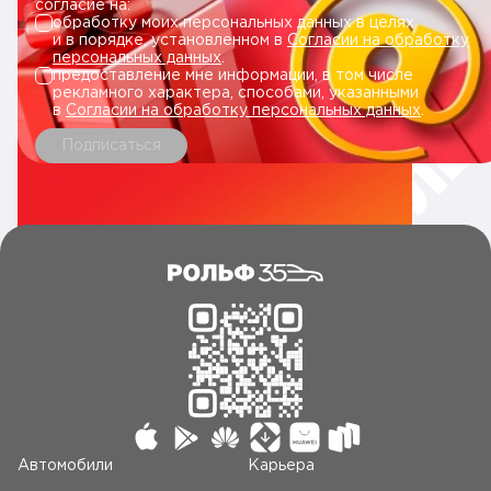
согласие на:
обработку моих персональных данных в целях
и в порядке, установленном в
Согласии на обработку
персональных данных
.
предоставление мне информации, в том числе
рекламного характера, способами, указанными
в
Согласии на обработку персональных данных
.
Подписаться
Автомобили
Карьера