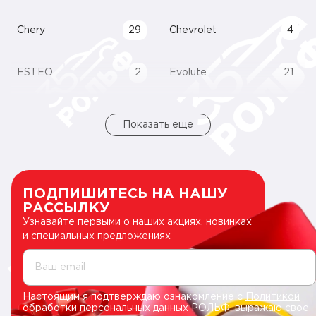
Chery
29
Chevrolet
4
ESTEO
2
Evolute
21
Показать еще
ПОДПИШИТЕСЬ НА НАШУ
РАССЫЛКУ
Узнавайте первыми о наших акциях, новинках
и специальных предложениях
Ваш email
Настоящим я подтверждаю ознакомление с
Политикой
обработки персональных данных РОЛЬФ
, выражаю свое