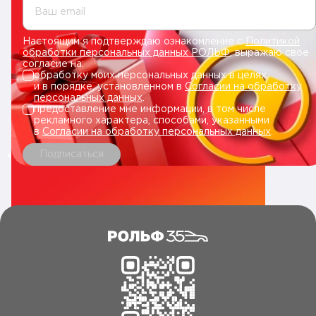
Ваш email
Настоящим я подтверждаю ознакомление с
Политикой
обработки персональных данных РОЛЬФ
, выражаю свое
согласие на:
обработку моих персональных данных в целях
и в порядке, установленном в
Согласии на обработку
персональных данных
.
предоставление мне информации, в том числе
рекламного характера, способами, указанными
в
Согласии на обработку персональных данных
.
Подписаться