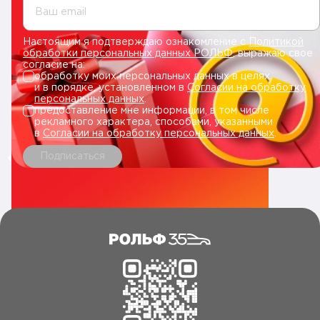
Ваш email
Настоящим я подтверждаю ознакомление с
Политикой
обработки персональных данных РОЛЬФ
, выражаю свое
согласие на:
обработку моих персональных данных в целях
и в порядке, установленном в
Согласии на обработку
персональных данных
.
предоставление мне информации, в том числе
рекламного характера, способами, указанными
в
Согласии на обработку персональных данных
.
Подписаться