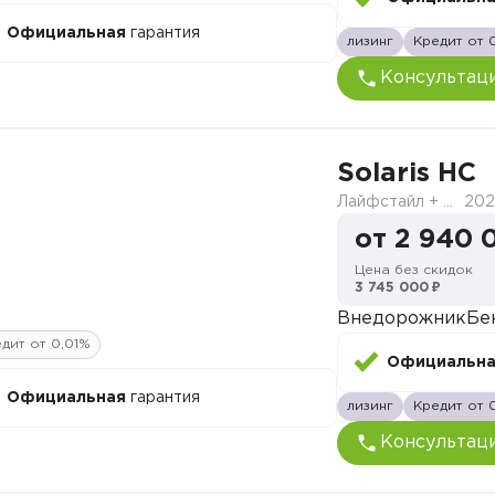
Официальная
гарантия
лизинг
Кредит от 
Консультац
Solaris HC
Лайфстайл + Продвинутый
202
от 2 940 
Цена без скидок
3 745 000 ₽
Внедорожник
Бе
дит от 0,01%
Официальн
Официальная
гарантия
лизинг
Кредит от 
Консультац