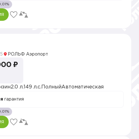
0,01%
ия
5
РОЛЬФ Аэропорт
000 ₽
нзин
2.0 л.
149 л.с.
Полный
Автоматическая
ая
гарантия
0,01%
ия