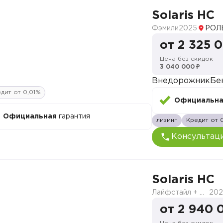
Solaris HC
Фэмили
2025
РОЛ
от 2 325 
Цена без скидок
3 040 000 ₽
Внедорожник
Бе
дит от 0,01%
Официальн
Официальная
гарантия
лизинг
Кредит от 
Консультац
Solaris HC
Лайфстайл + Продвинутый
202
от 2 940 