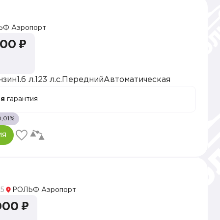
ЬФ Аэропорт
000 ₽
нзин
1.6 л.
123 л.с.
Передний
Автоматическая
ая
гарантия
0,01%
ия
5
РОЛЬФ Аэропорт
000 ₽