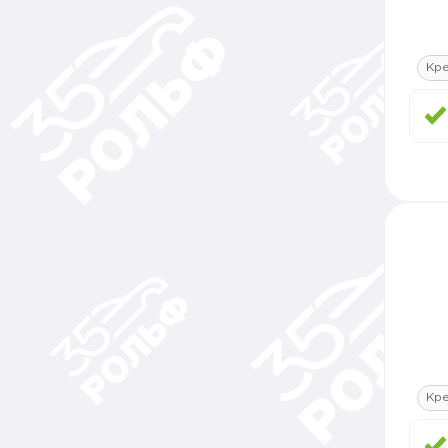
Кре
Кре