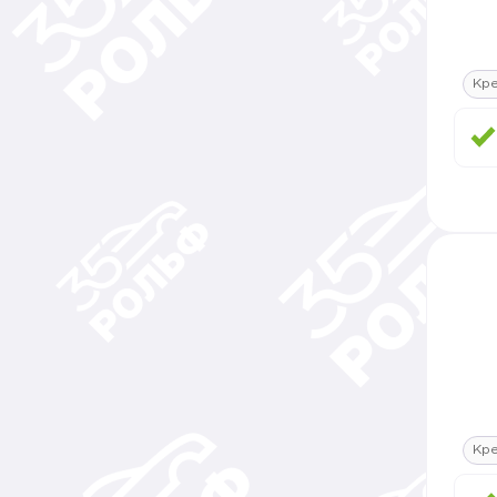
Кре
Кре