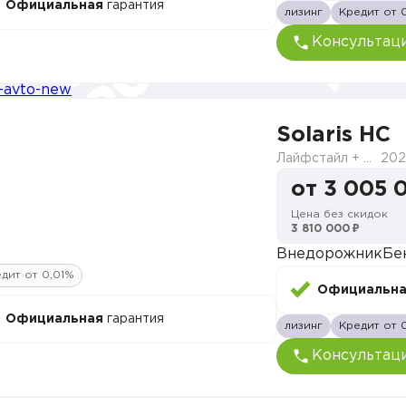
Официальная
гарантия
лизинг
Кредит от 
Консультац
Solaris HC
Лайфстайл + Премиум музыка + Зима + Продвинутый
202
от 3 005 
Цена без скидок
3 810 000 ₽
Внедорожник
Бе
дит от 0,01%
Официальн
Официальная
гарантия
лизинг
Кредит от 
Консультац