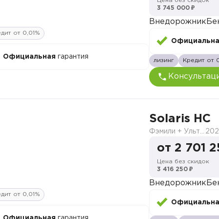
Цена без скидок
3 745 000 ₽
Внедорожник
Бе
дит от 0,01%
Официальн
Официальная
гарантия
лизинг
Кредит от 
Консультац
Solaris HC
Фэмили + Ультра
202
от 2 701 2
Цена без скидок
3 416 250 ₽
Внедорожник
Бе
дит от 0,01%
Официальн
Официальная
гарантия