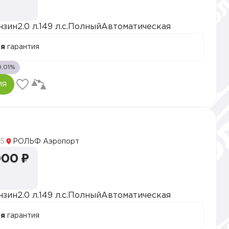
нзин
2.0 л.
149 л.с.
Полный
Автоматическая
ая
гарантия
0,01%
ия
5
РОЛЬФ Аэропорт
000 ₽
нзин
2.0 л.
149 л.с.
Полный
Автоматическая
ая
гарантия