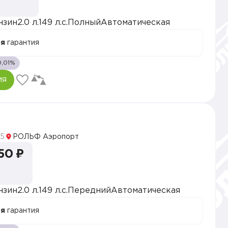
нзин
2.0 л.
149 л.с.
Полный
Автоматическая
ая
гарантия
0,01%
ия
5
РОЛЬФ Аэропорт
50 ₽
нзин
2.0 л.
149 л.с.
Передний
Автоматическая
ая
гарантия