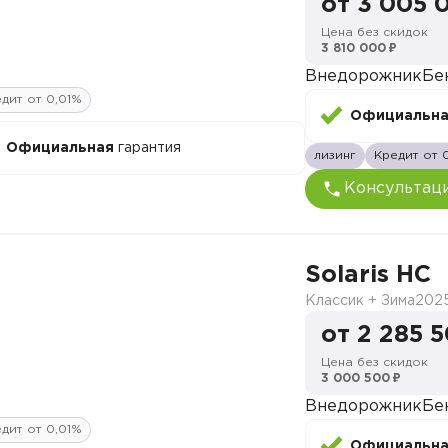
от 3 005 
Цена без скидок
3 810 000 ₽
Внедорожник
Бе
дит от 0,01%
Официальн
Официальная
гарантия
лизинг
Кредит от 
Консультац
Solaris HC
Классик + Зима
202
от 2 285 
Цена без скидок
3 000 500 ₽
Внедорожник
Бе
дит от 0,01%
Официальн