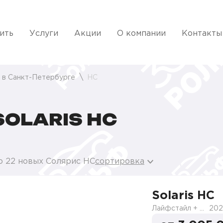
ить
Услуги
Акции
О компании
Контакты
s в Санкт-Петербурге
HC
OLARIS HC
о 22 новых Солярис HC
сортировка
Solaris HC
Лайфстайл + Премиум музыка + Зима + Продвинутый
202