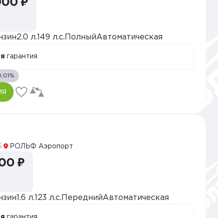
000 ₽
нзин
2.0 л.
149 л.с.
Полный
Автоматическая
ая
гарантия
0,01%
ия
5
РОЛЬФ Аэропорт
500 ₽
нзин
1.6 л.
123 л.с.
Передний
Автоматическая
ая
гарантия