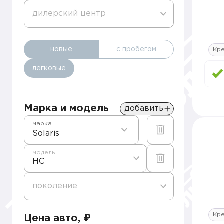
дилерский центр
новые
с пробегом
Кре
легковые
Марка и модель
добавить
марка
Solaris
модель
HC
поколение
Кре
Цена авто, ₽