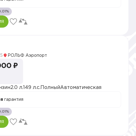
0,01%
ия
5
РОЛЬФ Аэропорт
000 ₽
нзин
2.0 л.
149 л.с.
Полный
Автоматическая
ая
гарантия
0,01%
ия