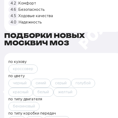
4.2
Комфорт
4.6
Безопасность
4.5
Ходовые качества
4.0
Надежность
ПОДБОРКИ НОВЫХ
МОСКВИЧ M03
по кузову
кроссовер
по цвету
черный
синий
серый
голубой
красный
белый
желтый
по типу двигателя
бензиновый
по типу коробки передач