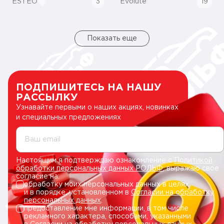
ESTEO
3
Evolute
19
Показать еще
ПОДПИШИТЕСЬ НА НАШУ
РАССЫЛКУ
Узнавайте первыми о наших акциях, новинках
и специальных предложениях
Ваш email
Настоящим я подтверждаю ознакомление с
Политикой
обработки персональных данных РОЛЬФ
, выражаю свое
согласие на:
обработку моих персональных данных в целях
и в порядке, установленном в
Согласии на обработку
персональных данных
.
предоставление мне информации, в том числе
рекламного характера, способами, указанными