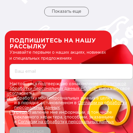
Показать еще
ПОДПИШИТЕСЬ НА НАШУ
РАССЫЛКУ
Узнавайте первыми о наших акциях, новинках
и специальных предложениях
Ваш email
Настоящим я подтверждаю ознакомление с
Политикой
обработки персональных данных РОЛЬФ
, выражаю свое
согласие на:
обработку моих персональных данных в целях
и в порядке, установленном в
Согласии на обработку
персональных данных
.
предоставление мне информации, в том числе
рекламного характера, способами, указанными
в
Согласии на обработку персональных данных
.
Подписаться