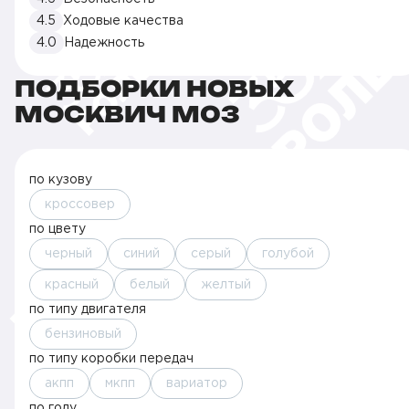
4.5
Ходовые качества
4.0
Надежность
ПОДБОРКИ НОВЫХ
МОСКВИЧ M03
по кузову
кроссовер
по цвету
черный
синий
серый
голубой
красный
белый
желтый
по типу двигателя
бензиновый
по типу коробки передач
акпп
мкпп
вариатор
по году