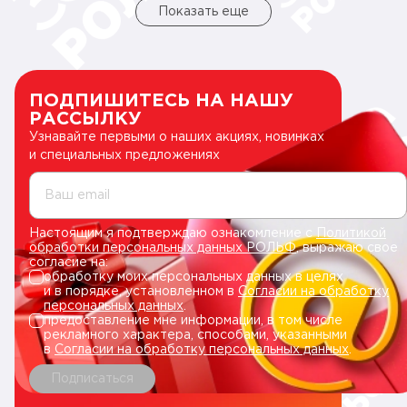
Показать еще
ПОДПИШИТЕСЬ НА НАШУ
РАССЫЛКУ
Узнавайте первыми о наших акциях, новинках
и специальных предложениях
Ваш email
Настоящим я подтверждаю ознакомление с
Политикой
обработки персональных данных РОЛЬФ
, выражаю свое
согласие на:
обработку моих персональных данных в целях
и в порядке, установленном в
Согласии на обработку
персональных данных
.
предоставление мне информации, в том числе
рекламного характера, способами, указанными
в
Согласии на обработку персональных данных
.
Подписаться