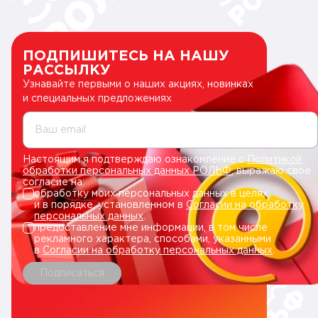
ПОДПИШИТЕСЬ НА НАШУ
РАССЫЛКУ
Узнавайте первыми о наших акциях, новинках
и специальных предложениях
Ваш email
Настоящим я подтверждаю ознакомление с
Политикой
обработки персональных данных РОЛЬФ
, выражаю свое
согласие на:
обработку моих персональных данных в целях
и в порядке, установленном в
Согласии на обработку
персональных данных
.
предоставление мне информации, в том числе
рекламного характера, способами, указанными
в
Согласии на обработку персональных данных
.
Подписаться