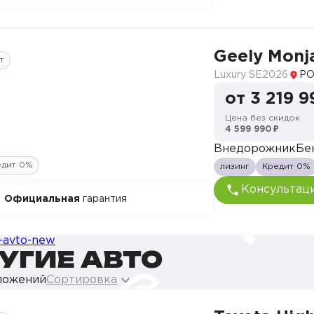
Geely Monj
т
Luxury SE
2026
РО
от 3 219 9
Цена без скидок
4 599 990 ₽
Внедорожник
Бе
едит 0%
лизинг
Кредит 0%
Консультац
Официальная
гарантия
УГИЕ АВТО
ложений
Сортировка