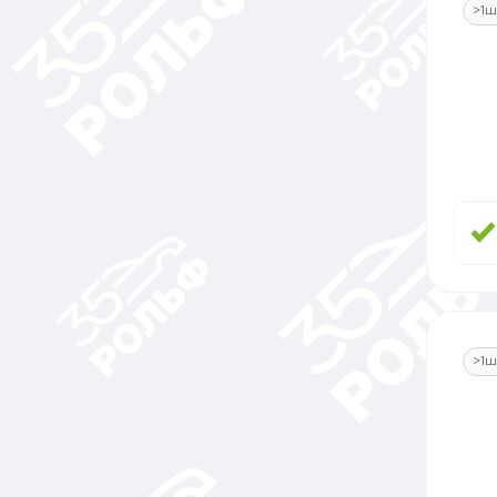
>1ш
>1ш