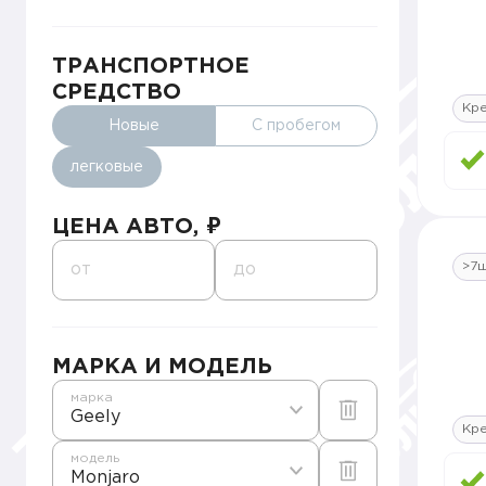
ТРАНСПОРТНОЕ
СРЕДСТВО
Кр
Новые
С пробегом
легковые
ЦЕНА АВТО, ₽
>7
от
до
МАРКА И МОДЕЛЬ
марка
Geely
Кр
модель
Monjaro