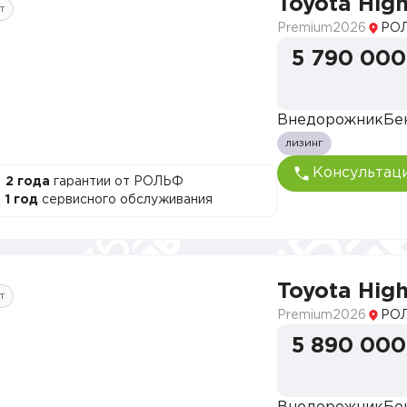
Toyota Hig
т
Premium
2026
РОЛ
5 790 000
Внедорожник
Бе
лизинг
Консультац
2 года
гарантии от РОЛЬФ
1 год
сервисного обслуживания
Toyota Hig
т
Premium
2026
РОЛ
5 890 000