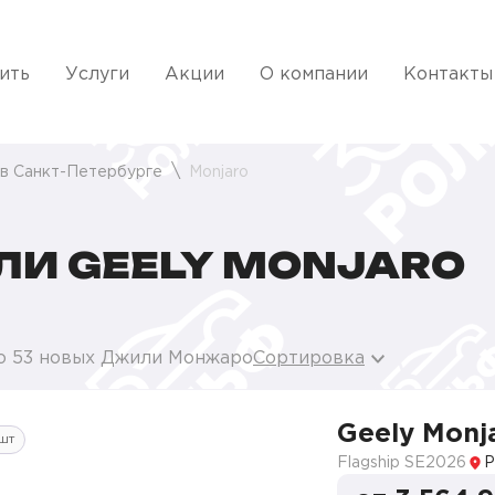
ить
Услуги
Акции
О компании
Контакты
 в Санкт-Петербурге
Monjaro
И GEELY MONJARO
о 53 новых Джили Монжаро
Сортировка
Geely Monj
шт
Flagship SE
2026
Р