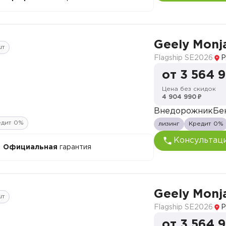
Geely Monj
шт
Flagship SE
2026
Р
от 3 564 
Цена без скидок
4 904 990 ₽
Внедорожник
Бе
едит 0%
лизинг
Кредит 0%
Консультац
Официальная
гарантия
Geely Monj
шт
Flagship SE
2026
Р
от 3 564 