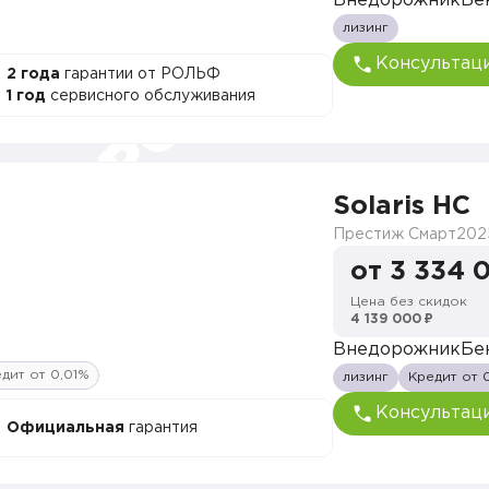
Внедорожник
Бе
лизинг
Консультац
2 года
гарантии от РОЛЬФ
1 год
сервисного обслуживания
Solaris HC
Престиж Смарт
202
от 3 334 
Цена без скидок
4 139 000 ₽
Внедорожник
Бе
дит от 0,01%
лизинг
Кредит от 
Консультац
Официальная
гарантия