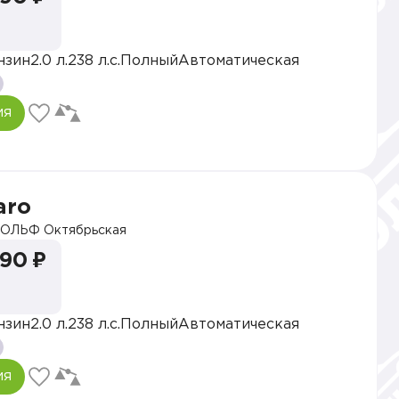
нзин
2.0 л.
238 л.с.
Полный
Автоматическая
ия
aro
ОЛЬФ Октябрьская
990 ₽
нзин
2.0 л.
238 л.с.
Полный
Автоматическая
ия