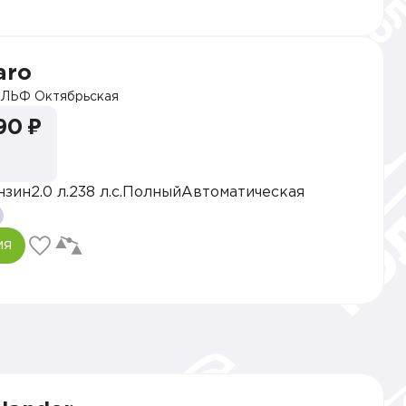
aro
ЛЬФ Октябрьская
90 ₽
нзин
2.0 л.
238 л.с.
Полный
Автоматическая
ия