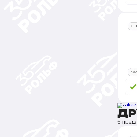
>1ш
Кр
ДР
6 пред