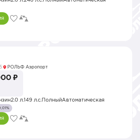
нзин
2.0 л.
248 л.с.
Полный
Автоматическая
ия
5
РОЛЬФ Аэропорт
000 ₽
нзин
2.0 л.
149 л.с.
Полный
Автоматическая
0,01%
ия