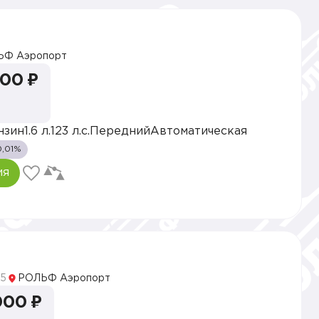
ЬФ Аэропорт
000 ₽
нзин
1.6 л.
123 л.с.
Передний
Автоматическая
0,01%
ия
5
РОЛЬФ Аэропорт
000 ₽