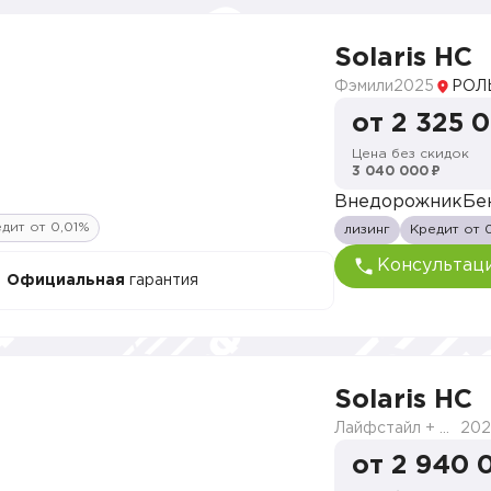
Solaris HC
Фэмили
2025
РОЛ
от 2 325 
Цена без скидок
3 040 000 ₽
Внедорожник
Бе
дит от 0,01%
лизинг
Кредит от 
Консультац
Официальная
гарантия
Solaris HC
Лайфстайл + Продвинутый
202
от 2 940 