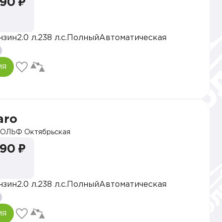
990 ₽
нзин
2.0 л.
238 л.с.
Полный
Автоматическая
ия
aro
ОЛЬФ Октябрьская
990 ₽
нзин
2.0 л.
238 л.с.
Полный
Автоматическая
ия