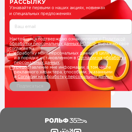
РАССЫЛКУ
Узнавайте первыми о наших акциях, новинках
и специальных предложениях
Ваш email
Настоящим я подтверждаю ознакомление с
Политикой
обработки персональных данных РОЛЬФ
, выражаю свое
согласие на:
обработку моих персональных данных в целях
и в порядке, установленном в
Согласии на обработку
персональных данных
.
предоставление мне информации, в том числе
рекламного характера, способами, указанными
в
Согласии на обработку персональных данных
.
Подписаться