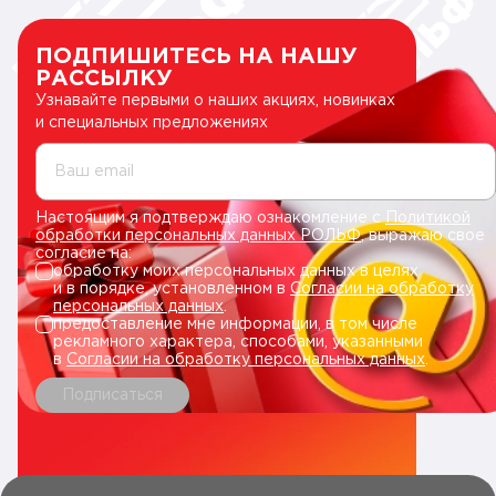
ПОДПИШИТЕСЬ НА НАШУ
РАССЫЛКУ
Узнавайте первыми о наших акциях, новинках
и специальных предложениях
Ваш email
Настоящим я подтверждаю ознакомление с
Политикой
обработки персональных данных РОЛЬФ
, выражаю свое
согласие на:
обработку моих персональных данных в целях
и в порядке, установленном в
Согласии на обработку
персональных данных
.
предоставление мне информации, в том числе
рекламного характера, способами, указанными
в
Согласии на обработку персональных данных
.
Подписаться