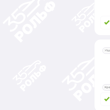
>1ш
Кр