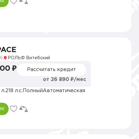
ия
SPACE
6
РОЛЬФ Витебский
000 ₽
Рассчитать кредит
от 26 890 ₽/мес
 л.
218 л.с.
Полный
Автоматическая
ия