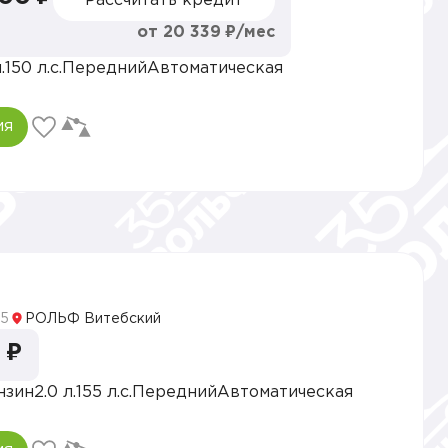
Рассчитать кредит
от 20 339 ₽/мес
.
150 л.с.
Передний
Автоматическая
ия
5
5
РОЛЬФ Витебский
 ₽
нзин
2.0 л.
155 л.с.
Передний
Автоматическая