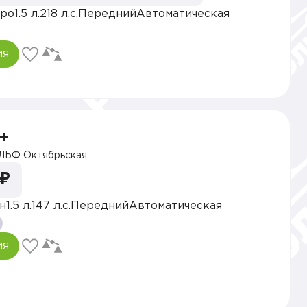
тро
1.5 л.
218 л.с.
Передний
Автоматическая
ия
+
ЛЬФ Октябрьская
 ₽
н
1.5 л.
147 л.с.
Передний
Автоматическая
ия