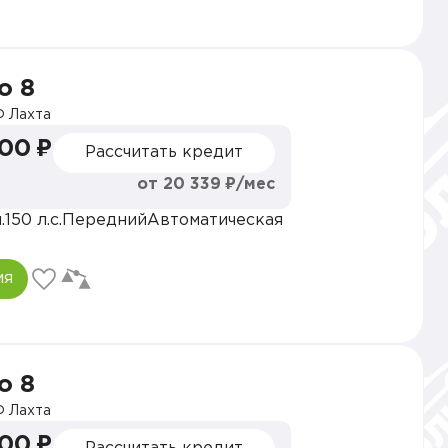
o 8
 Лахта
000 ₽
Рассчитать кредит
от 20 339 ₽/мес
.
150 л.с.
Передний
Автоматическая
ия
o 8
 Лахта
000 ₽