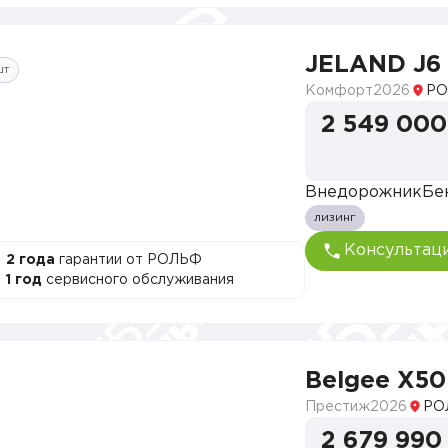
JELAND J6
шт
Комфорт
2026
РО
2 549 000
Внедорожник
Бе
лизинг
Консультац
2 года
гарантии от РОЛЬФ
1 год
сервисного обслуживания
Belgee X50
Престиж
2026
РО
2 679 990