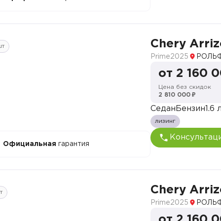
Chery Arriz
шт
Prime
2025
РОЛЬФ
от 2 160 
Цена без скидок
2 810 000 ₽
Седан
Бензин
1.6 л
лизинг
Консультац
Официальная
гарантия
Chery Arriz
т
Prime
2025
РОЛЬФ
от 2 160 