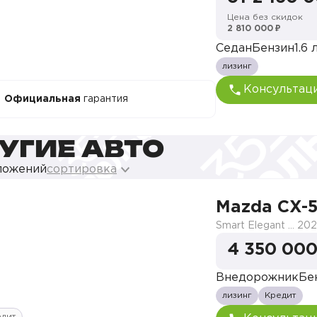
Цена без скидок
2 810 000 ₽
Седан
Бензин
1.6 л
лизинг
Консультац
Официальная
гарантия
УГИЕ АВТО
ложений
сортировка
Mazda CX-
Smart Elegant Pro (Zhi ya Pro)
202
4 350 000
Внедорожник
Бе
лизинг
Кредит
едит