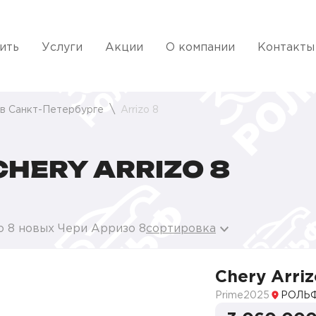
ить
Услуги
Акции
О компании
Контакты
 в Санкт-Петербурге
Arrizo 8
HERY ARRIZO 8
о 8 новых Чери Арризо 8
сортировка
Chery Arriz
Prime
2025
РОЛЬФ