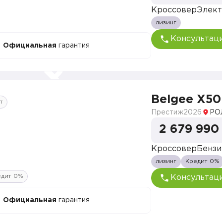
Кроссовер
Элек
лизинг
Консультац
Официальная
гарантия
Belgee X50
т
Престиж
2026
РО
2 679 990
Кроссовер
Бензи
лизинг
Кредит 0%
едит 0%
Консультац
Официальная
гарантия