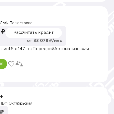
ЛЬФ Полюстрово
 ₽
Рассчитать кредит
от 38 078 ₽/мес
нзин
1.5 л.
147 л.с.
Передний
Автоматическая
ия
+
ЛЬФ Октябрьская
 ₽