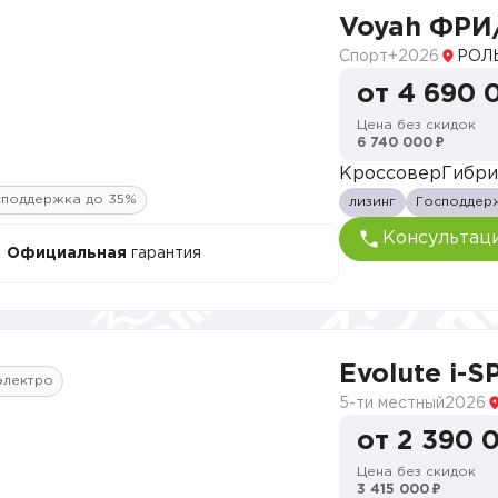
Voyah ФРИ
Спорт+
2026
РОЛЬ
от 4 690 
Цена без скидок
6 740 000 ₽
Кроссовер
Гибр
споддержка до 35%
лизинг
Господдер
Консультац
Официальная
гарантия
Evolute i-
электро
5-ти местный
2026
от 2 390 
Цена без скидок
3 415 000 ₽