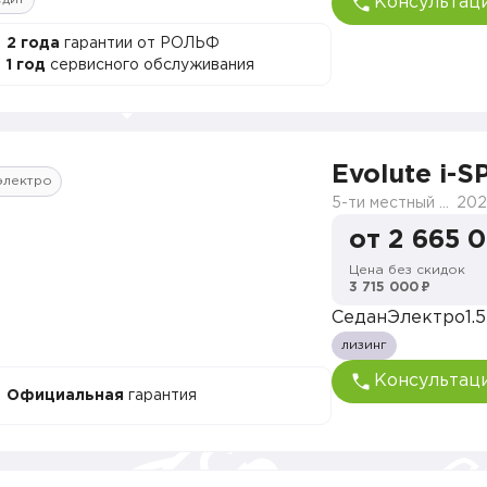
Консультац
2 года
гарантии от РОЛЬФ
1 год
сервисного обслуживания
Evolute i-
электро
5-ти местный полноприводный
202
от 2 665 
Цена без скидок
3 715 000 ₽
Седан
Электро
1.5
лизинг
Консультац
Официальная
гарантия