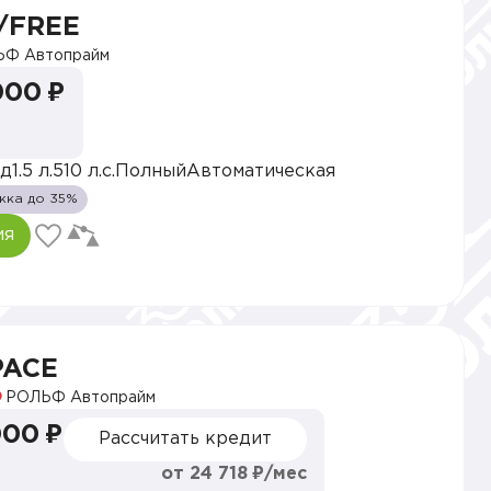
/FREE
Ф Автопрайм
000 ₽
ид
1.5 л.
510 л.с.
Полный
Автоматическая
жка до 35%
ия
SPACE
РОЛЬФ Автопрайм
000 ₽
Рассчитать кредит
от 24 718 ₽/мес