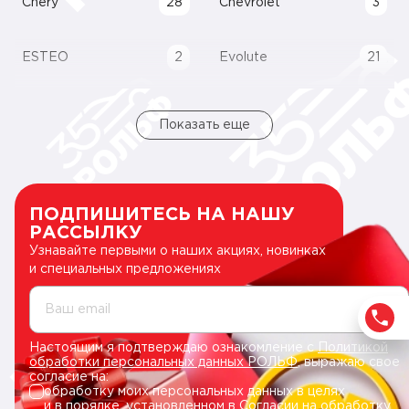
Chery
28
Chevrolet
3
ESTEO
2
Evolute
21
Показать еще
ПОДПИШИТЕСЬ НА НАШУ
РАССЫЛКУ
Узнавайте первыми о наших акциях, новинках
и специальных предложениях
Ваш email
Настоящим я подтверждаю ознакомление с
Политикой
обработки персональных данных РОЛЬФ
, выражаю свое
согласие на:
обработку моих персональных данных в целях
и в порядке, установленном в
Согласии на обработку