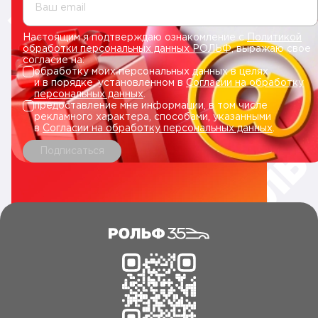
Ваш email
Настоящим я подтверждаю ознакомление с
Политикой
обработки персональных данных РОЛЬФ
, выражаю свое
согласие на:
обработку моих персональных данных в целях
и в порядке, установленном в
Согласии на обработку
персональных данных
.
предоставление мне информации, в том числе
рекламного характера, способами, указанными
в
Согласии на обработку персональных данных
.
Подписаться