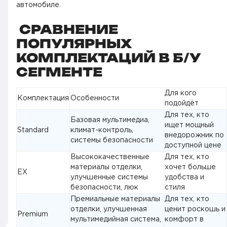
автомобиле.
СРАВНЕНИЕ
ПОПУЛЯРНЫХ
КОМПЛЕКТАЦИЙ В Б/У
СЕГМЕНТЕ
Для кого
Комплектация
Особенности
подойдёт
Для тех, кто
Базовая мультимедиа,
ищет мощный
Standard
климат-контроль,
внедорожник по
системы безопасности
доступной цене
Высококачественные
Для тех, кто
материалы отделки,
хочет больше
EX
улучшенные системы
удобства и
безопасности, люк
стиля
Премиальные материалы
Для тех, кто
отделки, улучшенная
ценит роскошь и
Premium
мультимедийная система,
комфорт в