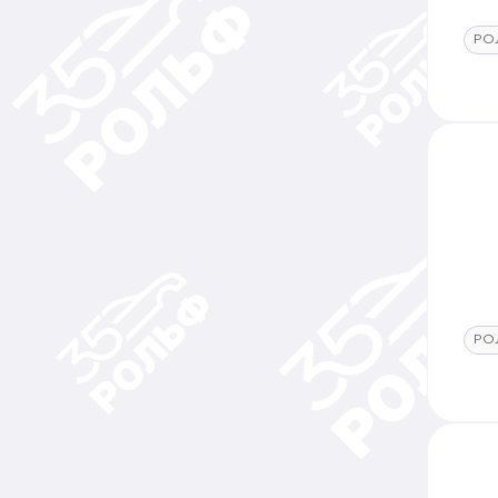
РО
РО