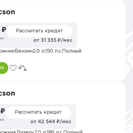
cson
 ₽
Рассчитать кредит
да
от 31 355 ₽/мес
ожник
Бензин
2.0 л.
150 л.с.
Полный
ия
cson
 ₽
Рассчитать кредит
да
от 42 544 ₽/мес
рожник
Дизель
2.0 л.
186 л.с.
Полный