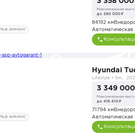
3 358 000
Максимальная выго
до 280 000 ₽
84192 км
Внедор
Автоматическая
ЛЬФ ФИНАНС
Консультац
Hyundai Tu
Lifestyle + Smart Sense
202
3 349 000
Максимальная выго
до 416 410 ₽
71794 км
Внедор
Автоматическая
ЛЬФ ФИНАНС
Консультац