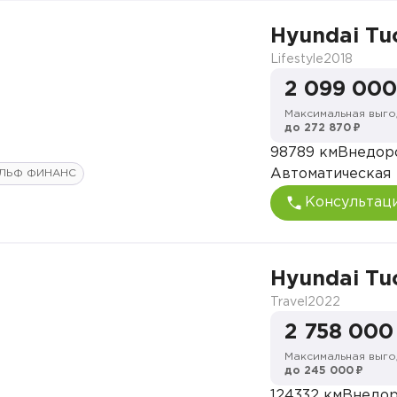
Hyundai Tu
Lifestyle
2018
2 099 000
Максимальная выго
до 272 870 ₽
98789 км
Внедор
Автоматическая
ЛЬФ ФИНАНС
Консультац
Hyundai Tu
Travel
2022
2 758 000
Максимальная выго
до 245 000 ₽
124332 км
Внедо