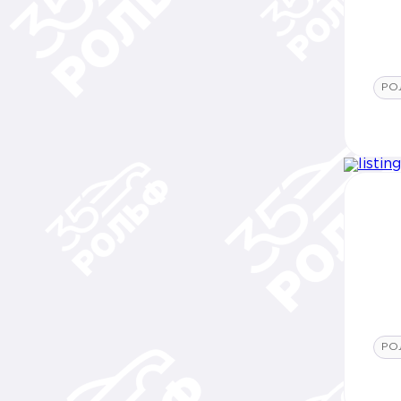
РО
РО