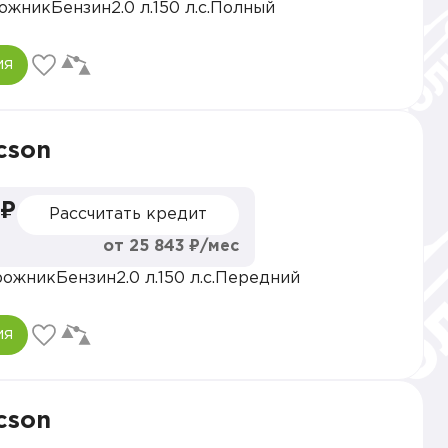
ожник
Бензин
2.0 л.
150 л.с.
Полный
ия
cson
 ₽
Рассчитать кредит
от 25 843 ₽/мес
рожник
Бензин
2.0 л.
150 л.с.
Передний
ия
cson