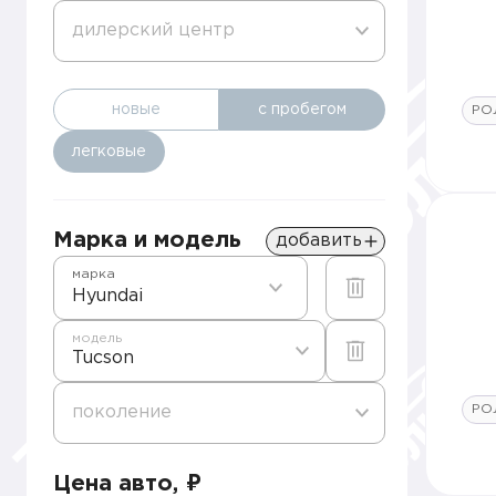
дилерский центр
новые
с пробегом
РО
легковые
Марка и модель
добавить
марка
Hyundai
модель
Tucson
РО
поколение
Цена авто, ₽