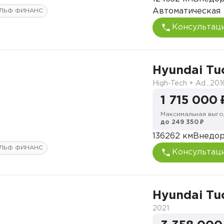
Автоматическая
ЛЬФ ФИНАНС
Консультац
Hyundai Tu
High-Tech + Advanced
201
1 715 000 
Максимальная выго
до 249 350 ₽
136262 км
Внедо
ЛЬФ ФИНАНС
Консультац
Hyundai Tu
2021