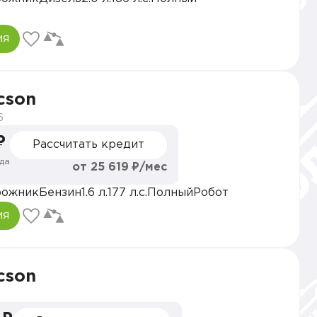
ия
cson
6
₽
Рассчитать кредит
да
от 25 619 ₽/мес
рожник
Бензин
1.6 л.
177 л.с.
Полный
Робот
ия
cson