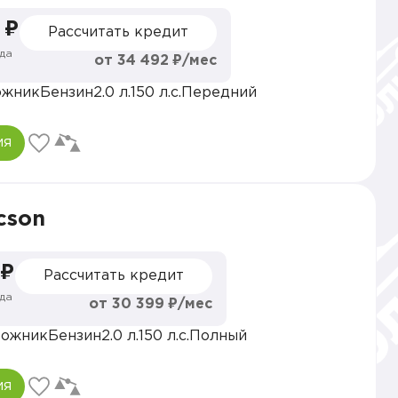
 ₽
Рассчитать кредит
да
от 34 492 ₽/мес
ожник
Бензин
2.0 л.
150 л.с.
Передний
ия
cson
 ₽
Рассчитать кредит
да
от 30 399 ₽/мес
рожник
Бензин
2.0 л.
150 л.с.
Полный
ия