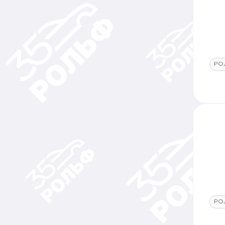
РО
РО