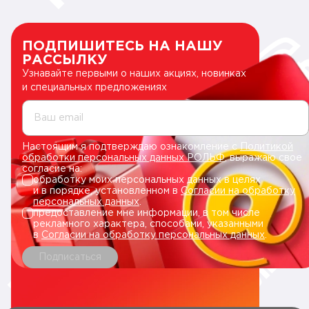
ПОДПИШИТЕСЬ НА НАШУ
РАССЫЛКУ
Узнавайте первыми о наших акциях, новинках
и специальных предложениях
Ваш email
Настоящим я подтверждаю ознакомление с
Политикой
обработки персональных данных РОЛЬФ
, выражаю свое
согласие на:
обработку моих персональных данных в целях
и в порядке, установленном в
Согласии на обработку
персональных данных
.
предоставление мне информации, в том числе
рекламного характера, способами, указанными
в
Согласии на обработку персональных данных
.
Подписаться