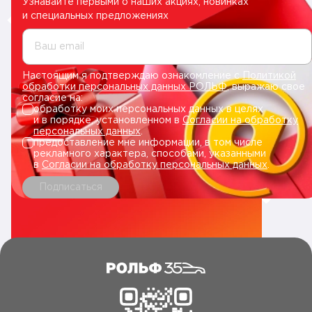
Узнавайте первыми о наших акциях, новинках
и специальных предложениях
Ваш email
Настоящим я подтверждаю ознакомление с
Политикой
обработки персональных данных РОЛЬФ
, выражаю свое
согласие на:
обработку моих персональных данных в целях
и в порядке, установленном в
Согласии на обработку
персональных данных
.
предоставление мне информации, в том числе
рекламного характера, способами, указанными
в
Согласии на обработку персональных данных
.
Подписаться