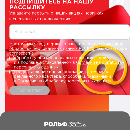
ПОДПИШИТЕСЬ НА НАШУ
РАССЫЛКУ
Узнавайте первыми о наших акциях, новинках
и специальных предложениях
Ваш email
Настоящим я подтверждаю ознакомление с
Политикой
обработки персональных данных РОЛЬФ
, выражаю свое
согласие на:
обработку моих персональных данных в целях
и в порядке, установленном в
Согласии на обработку
персональных данных
.
предоставление мне информации, в том числе
рекламного характера, способами, указанными
в
Согласии на обработку персональных данных
.
Подписаться