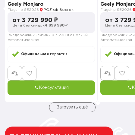
Geely Monjaro
Geely Monjar
Flagship SE
2026
РОЛЬФ Восток
Flagship SE
2026
от 3 729 990 ₽
от 3 729 
Цена без скидок
4 899 990 ₽
Цена без скид
Внедорожник
Бензин
2.0 л.
238 л.с.
Полный
Внедорожник
Бен
Автоматическая
Автоматическая
Официальная
гарантия
Официаль
Консультация
К
Загрузить ещё