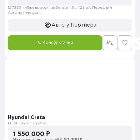
127686 км
Внедорожник
Бензин
1.6 л.
123 л.с.
Передний
Автоматическая
Авто у Партнёра
Консультация
Hyundai Creta
1.6 MT (123 л.с.)
2019
1 550 000 ₽
Максимальная выгода
до 90 000 ₽