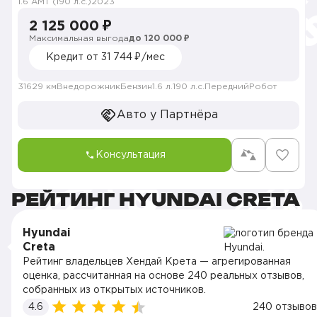
1.6 AMT (190 л.с.)
2023
2 125 000 ₽
Максимальная выгода
до 120 000 ₽
Кредит от 31 744 ₽/мес
31629 км
Внедорожник
Бензин
1.6 л.
190 л.с.
Передний
Робот
Авто у Партнёра
Консультация
РЕЙТИНГ HYUNDAI CRETA
Hyundai
Creta
Рейтинг владельцев Хендай Крета — агрегированная
оценка, рассчитанная на основе 240 реальных отзывов,
собранных из открытых источников.
4.6
240 отзывов