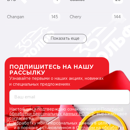
Changan
145
Chery
144
Показать еще
ПОДПИШИТЕСЬ НА НАШУ
РАССЫЛКУ
Узнавайте первыми о наших акциях, новинках
и специальных предложениях
Ваш email
Настоящим я подтверждаю ознакомление с
Политикой
обработки персональных данных РОЛЬФ
, выражаю свое
согласие на:
обработку моих персональных данных в целях
и в порядке, установленном в
Согласии на обработку