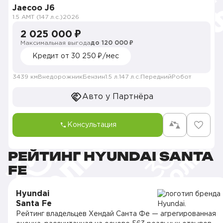
Jaecoo J6
1.5 AMT (147 л.с.)
2026
2 025 000 ₽
Максимальная выгода
до 120 000 ₽
Кредит от 30 250 ₽/мес
3439 км
Внедорожник
Бензин
1.5 л.
147 л.с.
Передний
Робот
Авто у Партнёра
Консультация
РЕЙТИНГ HYUNDAI SANTA
FE
Hyundai
Santa Fe
Рейтинг владельцев Хендай Санта Фе — агрегированная