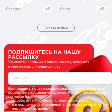
Changan
145
Chery
145
Показать еще
ПОДПИШИТЕСЬ НА НАШУ
РАССЫЛКУ
Узнавайте первыми о наших акциях, новинках
и специальных предложениях
Ваш email
Настоящим я подтверждаю ознакомление с
Политикой
обработки персональных данных РОЛЬФ
, выражаю свое
согласие на:
обработку моих персональных данных в целях
и в порядке, установленном в
Согласии на обработку
персональных данных
.