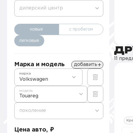
дилерский центр
новые
с пробегом
легковые
ДР
11 пре
Марка и модель
добавить
марка
Volkswagen
модель
Touareg
поколение
Кр
Цена авто, ₽