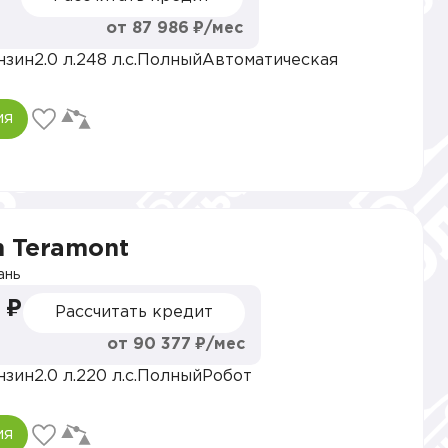
от 87 986 ₽/мес
нзин
2.0 л.
248 л.с.
Полный
Автоматическая
ия
n Teramont
ань
 ₽
Рассчитать кредит
от 90 377 ₽/мес
нзин
2.0 л.
220 л.с.
Полный
Робот
ия