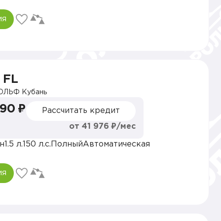
ия
 FL
ОЛЬФ Кубань
990 ₽
Рассчитать кредит
от 41 976 ₽/мес
н
1.5 л.
150 л.с.
Полный
Автоматическая
ия