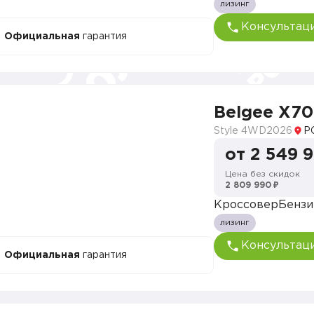
лизинг
Консультац
Официальная
гарантия
Belgee X70
Style 4WD
2026
Р
от 2 549 
Цена без скидок
2 809 990 ₽
Кроссовер
Бензи
лизинг
Консультац
Официальная
гарантия