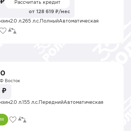
 ₽
Рассчитать кредит
от 128 619 ₽/мес
нзин
2.0 л.
265 л.с.
Полный
Автоматическая
50
Ф Восток
 ₽
нзин
2.0 л.
155 л.с.
Передний
Автоматическая
ия