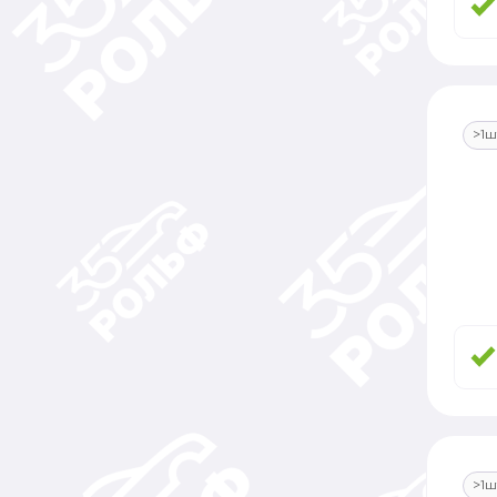
>1ш
>1ш