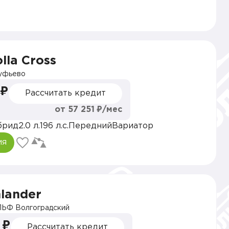
lla Cross
уфьево
 ₽
Рассчитать кредит
от 57 251 ₽/мес
брид
2.0 л.
196 л.с.
Передний
Вариатор
ия
hlander
ЬФ Волгоградский
 ₽
Рассчитать кредит