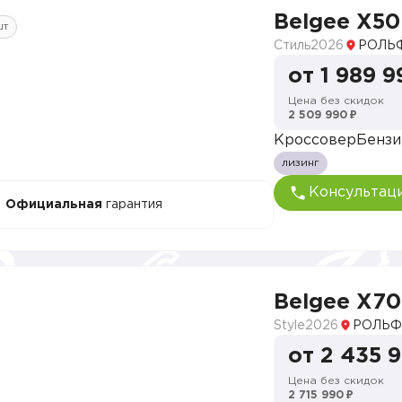
Belgee X50
шт
Стиль
2026
РОЛЬФ
от 1 989 9
Цена без скидок
2 509 990 ₽
Кроссовер
Бензи
лизинг
Консультац
Официальная
гарантия
Belgee X70
Style
2026
РОЛЬФ 
от 2 435 
Цена без скидок
2 715 990 ₽