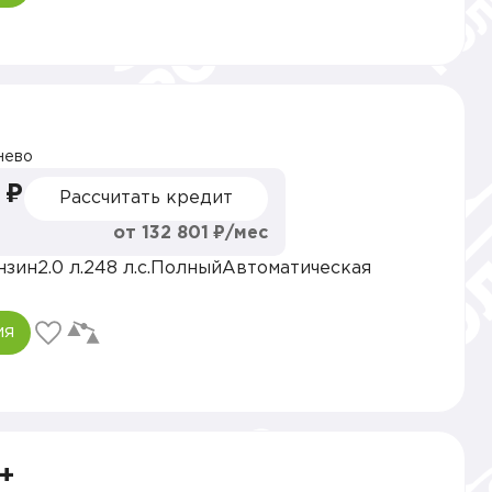
нево
 ₽
Рассчитать кредит
от 132 801 ₽/мес
нзин
2.0 л.
248 л.с.
Полный
Автоматическая
ия
+