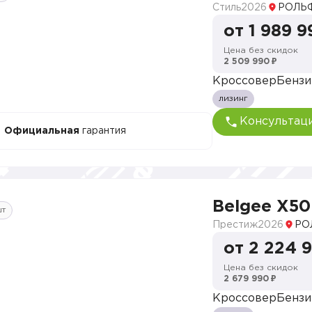
Стиль
2026
РОЛЬФ
от 1 989 9
Цена без скидок
2 509 990 ₽
Кроссовер
Бензи
лизинг
Консультац
Официальная
гарантия
Belgee X50
шт
Престиж
2026
РО
от 2 224 
Цена без скидок
2 679 990 ₽
Кроссовер
Бензи