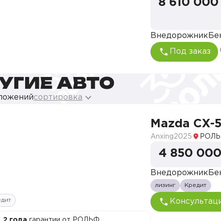
8 610 000
Внедорожник
Бе
Под заказ
УГИЕ АВТО
дложений
сортировка
Mazda CX-
Anxing
2025
РОЛЬ
4 850 000
Внедорожник
Бе
лизинг
Кредит
едит
Консультац
2 года
гарантии от РОЛЬФ