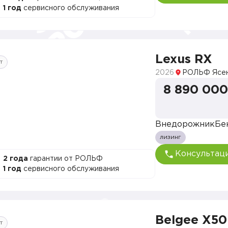
1 год
сервисного обслуживания
Lexus RX
т
2026
РОЛЬФ Ясе
8 890 000
Внедорожник
Бе
лизинг
Консультац
2 года
гарантии от РОЛЬФ
1 год
сервисного обслуживания
Belgee X50
т